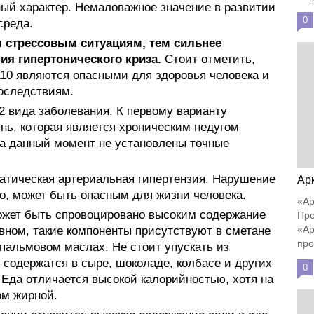
ый характер. Немаловажное значение в развитии
0
среда.
 стрессовым ситуациям, тем сильнее
ия гипертонического криза.
Стоит отметить,
110 являются опасными для здоровья человека и
оследствиям.
2 вида заболевания. К первому варианту
нь, которая является хроническим недугом
а данный момент не установлены точные
атическая артериальная гипертензия. Нарушение
Ар
о, может быть опасным для жизни человека.
«Ар
жет быть спровоцировано высоким содержание
Про
«Ар
вном, такие компоненты присутствуют в сметане
про
 пальмовом маслах. Не стоит упускать из
 содержатся в сыре, шоколаде, колбасе и других
0
 Еда отличается высокой калорийностью, хотя на
ом жирной.