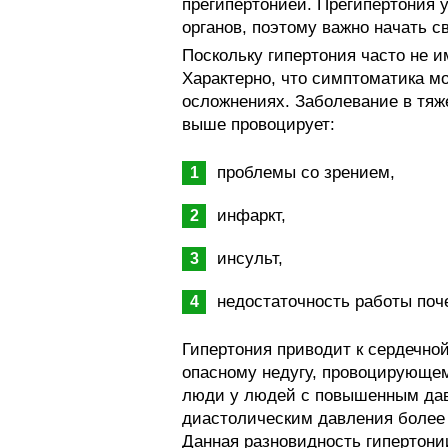
прегипертонией. Прегипертония 
органов, поэтому важно начать с
Поскольку гипертония часто не 
Характерно, что симптоматика м
осложнениях. Заболевание в тяже
выше провоцирует:
проблемы со зрением,
инфаркт,
инсульт,
недостаточность работы поче
Гипертония приводит к сердечной
опасному недугу, провоцирующем
люди у людей с повышенным дав
диастолическим давления более 1
Данная разновидность гипертони