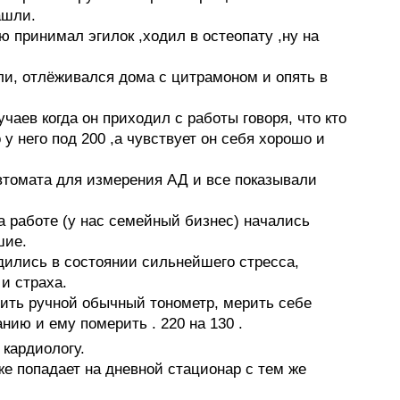
ашли.
ю принимал эгилок ,ходил в остеопату ,ну на
и, отлёживался дома с цитрамоном и опять в
чаев когда он приходил с работы говоря, что кто
у него под 200 ,а чувствует он себя хорошо и
автомата для измерения АД и все показывали
а работе (у нас семейный бизнес) начались
шие.
одились в состоянии сильнейшего стресса,
и страха.
ить ручной обычный тонометр, мерить себе
нию и ему померить . 220 на 130 .
 кардиологу.
же попадает на дневной стационар с тем же