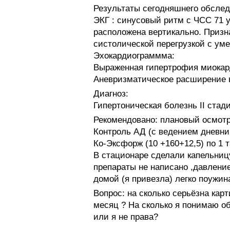
Результаты сегодняшнего обслед
ЭКГ : синусовый ритм с ЧСС 71 у
расположена вертикально. Призн
систолической перегрузкой с у
Эхокардиограммма:
Выраженная гипертрофия миокар
Аневризматическое расширение 
Диагноз:
Гипертоническая болезнь II стад
Рекомендовано: плановый осмотр
Контроль АД (с ведением дневник
Ко-Эксфорж (10 +160+12,5) по 1 т
В стационаре сделали капельницу
препараты не написано ,давление
домой (я привезла) легко поужин
Вопрос: на сколько серьёзна кар
месяц ? На сколько я понимаю о
или я не права?