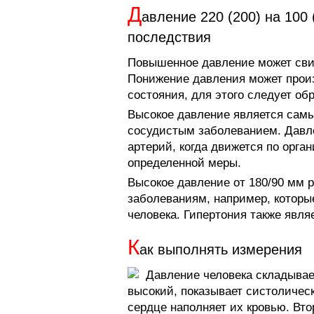
Д
авление 220 (200) на 100 
последствия
Повышенное давление может свид
Понижение давления может прои
состояния, для этого следует о
Высокое давление является сам
сосудистым заболеванием. Давлен
артерий, когда движется по орга
определенной меры.
Высокое давление от 180/90 мм р
заболеваниям, например, которы
человека. Гипертония также явля
К
ак выполнять измерения
Давление человека складывае
высокий, показывает систолическ
сердце наполняет их кровью. Вт