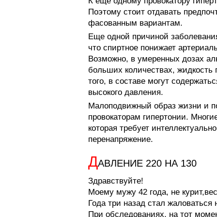
К еще одному провокатору гипер
Поэтому стоит отдавать предпоч
фасованным вариантам.
Еще одной причиной заболевания
что спиртное понижает артериал
Возможно, в умеренных дозах алк
больших количествах, жидкость 
того, в составе могут содержать
высокого давления.
Малоподвижный образ жизни и по
провокаторам гипертонии. Многи
которая требует интеллектуально
перенапряжение.
Д
АВЛЕНИЕ 220 НА 130
Здравствуйте!
Моему мужу 42 года, не курит,вес
Года три назад стал жаловаться 
При обследованиях, на тот мом