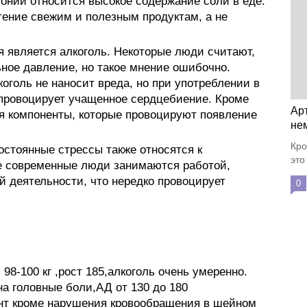
тонии относится высокое содержание соли в еде.
тение свежим и полезным продуктам, а не
 является алкоголь. Некоторые люди считают,
ьное давление, но такое мнение ошибочно.
оголь не наносит вреда, но при употреблении в
провоцирует учащенное сердцебиение. Кроме
Ар
ся компоненты, которые провоцируют появление
не
Кро
стоянные стрессы также относятся к
это
е современные люди занимаются работой,
й деятельности, что нередко провоцирует
0
 98-100 кг ,рост 185,алкоголь очень умеренно.
на головные боли,АД от 130 до 180
ент кроме нарушения кровообращения в шейном