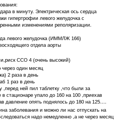
ования:
дара в минуту. Электрическая ось сердца
аки гипертрофии левого желудочка с
меренными изменениями реполяризации.
да левого желудочка (ИММЛЖ 166)
восходящего отдела аорты
ии,риск ССО 4 (очень высокий)
 через один месяц
а) 2 раза в день
аб 1 раз в день
 ,перед ней пил таблетку ,что были за
 в стационаре упало до 160 на 100 ,приехав
ав давление опять поднялось до 180 на 125….
тина заболевания и можно ли нас отпускать на
бследоваться надо немедленно ,а не через месяц