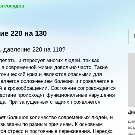
я сосудов
е 220 на 130
ь давление 220 на 110?
делать, интересует многих людей, так как
в современной жизни довольно часто. Такие
тонический криз и являются опасными для
является осложнением болезни и проявляется в
й в кровообращении. Состояние сопровождается
едствие происходят функциональные нарушения
дца. При запущенных стадиях проявляется
Ди
ает большое количество современных людей, и
Диа
 вызваны по разным причинам. К основным
воз
тся стресс и постоянные переживания. Нередко
ощу