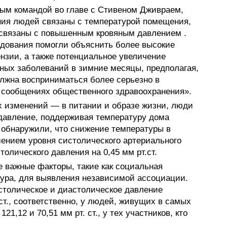
ым командой во главе с Стивеном Дживраем,
ния людей связаны с температурой помещения,
 связаны с повышенным кровяным давлением .
дования помогли объяснить более высокие
ензии, а также потенциальное увеличение
чных заболеваний в зимние месяцы, предполагая,
лжна восприниматься более серьезно в
 в сообщениях общественного здравоохранения».
 изменений — в питании и образе жизни, люди
 давление, поддерживая температуру дома
 обнаружили, что снижение температуры в
ением уровня систолического артериального
столического давления на 0,45 мм рт.ст.
 важные факторы, такие как социальная
ура, для выявления независимой ассоциации.
столическое и диастолическое давление
 ст., соответственно, у людей, живущих в самых
1,12 и 70,51 мм рт. ст., у тех участников, кто