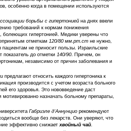
ов, особенно когда в помещении используются
ссоциации борьбы с гипертонией
на днях ввели
ению требований к нормам понижения
, болеющих гипертонией. Медики уверены что
щепринятым отметкам
120/80 мм.рт.ст
не нужно,
я пациентам не приносит пользы. Израильские
т показатель до отметки
140/90
. Причем, он
ертоникам, независимо от причин заболевания и
ии
предлагают относить каждого гипертоника к
фикация производится с учетом возраста больного
ей его здоровья. Это нововведение даст
 мотивированно назначать больному препараты,
университета
Габриэле д’Аннунцио
рекомендуют
ходиться вообще без лекарств. Они уверяют, что
ение эффективно снижает
хвойный чай
.