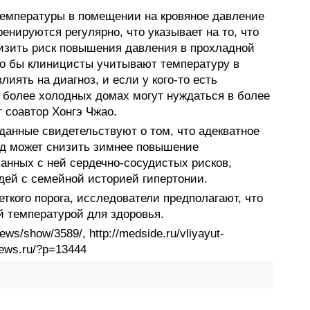
температуры в помещении на кровяное давление
енируются регулярно, что указывает на то, что
изить риск повышения давления в прохладной
то бы клиницисты учитывают температуру в
лиять на диагноз, и если у кого-то есть
в более холодных домах могут нуждаться в более
т соавтор Хонгэ Чжао.
данные свидетельствуют о том, что адекватное
од может снизить зимнее повышение
занных с ней сердечно-сосудистых рисков,
ей с семейной историей гипертонии.
ткого порога, исследователи предполагают, что
й температурой для здоровья.
ews/show/3589/, http://medside.ru/vliyayut-
news.ru/?p=13444