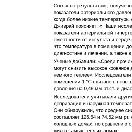
Согласно результатам
,
полученн
показатели артериального давле
когда более низкие температуры
Дживрай поясняет: « Наши иссле
показатели артериальной гиперт
смертности от инсульта и серде
что температура в помещении до
диагностике и лечении, а также
Ученые добавили: «Среди прочих
могут снизить высокое кровяное
немного теплее». Исследователи
помещении 1 °C связано с повыш
давления на 0,48 мм рт.ст. и диа
Исследователи учитывали другие
депривация и наружная температ
Они обнаружили, что среднее си
составляет 126,64 и 74,52 мм рт.
холодных домах, по сравнению с 12
жил в самых теплых домах.