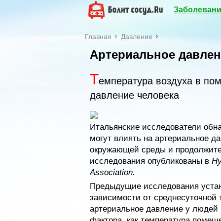
Заболевани
Главная
Давление
Артериальное давлен
Т
емпература воздуха в по
давление человека
Итальянские исследователи обна
могут влиять на артериальное д
окружающей среды и продолжител
исследования опубликованы в
Hy
Association.
Предыдущие исследования устан
зависимости от среднесуточной 
артериальное давление у людей 
фактора, как температура помеще