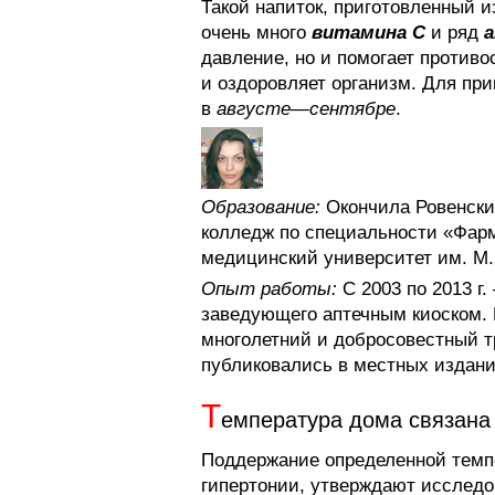
Такой напиток, приготовленный и
очень много
витамина С
и ряд
давление, но и помогает против
и оздоровляет организм. Для при
в
августе
—
сентябре
.
Образование:
Окончила Ровенски
колледж по специальности «Фар
медицинский университет им. М.И
Опыт работы:
С 2003 по 2013 г.
заведующего аптечным киоском. 
многолетний и добросовестный т
публиковались в местных издания
Т
емпература дома связана
Поддержание определенной темп
гипертонии, утверждают исследо