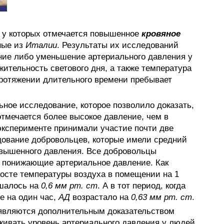
 у которых отмечается повышенное
кровяное
ные из
Италии
. Результаты их исследований
ние либо уменьшение артериального давления у
ительность светового дня, а также температура
протяжении длительного времени пребывает
ное исследование, которое позволило доказать,
отмечается более высокое давление, чем в
эксперименте принимали участие почти две
дование добровольцев, которые имели средний
овышенного давления. Все добровольцы
, понижающие артериальное давление. Как
росте температуры воздуха в помещении на 1
ьшалось на
0,6 мм рт. ст
. А в тот период, когда
е на один час,
АД
возрастало на
0,63 мм рт. ст
.
 являются дополнительным доказательством
ивать уровень артериального давления у людей