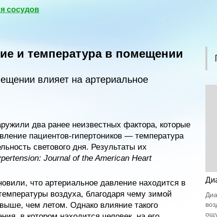
я сосудов
ие и температура в помещении
мещении влияет на артериальное
ружили два ранее неизвестных фактора, которые
авление пациентов-гипертоников — температура
ьность светового дня. Результаты их
pertension: Journal of the American Heart
Ди
овили, что артериальное давление находится в
температуры воздуха, благодаря чему зимой
Диа
выше, чем летом. Однако влияние такого
воз
ощу
ния, в котором находится человек, на его