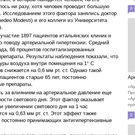
лось ни разу, хотя человек проводит большую
0
. Исследованием этого фактора занялись доктор
edeo Modesti) и его коллеги из Университета
).
участие 1897 пациентов итальянских клиник и
о поводу артериальной гипертензии. Средний
ода, 66 процентов госпитализированных
репараты. Результаты наблюдения показали, что
уры воздуха внутри помещения на 1° C
 снижается на 0,6 мм рт. ст. Однако такой
пациентов старше 65 лет, постоянно
Ар
е препараты.
«Ар
ь за влиянием на артериальное давление еще
Про
«Ар
ости светового дня. Этот фактор оказывает
про
и увеличении светового дня на 1 час
я на 0,63 мм рт. ст. Этот эффект также
0
, постоянно принимающих антигипертензивные