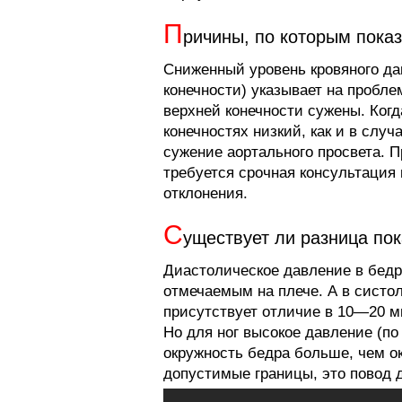
П
ричины, по которым пока
Сниженный уровень кровяного да
конечности) указывает на пробле
верхней конечности сужены. Ког
конечностях низкий, как и в случ
сужение аортального просвета. 
требуется срочная консультация
отклонения.
С
уществует ли разница пок
Диастолическое давление в бедр
отмечаемым на плече. А в систо
присутствует отличие в 10—20 мм
Но для ног высокое давление (по
окружность бедра больше, чем о
допустимые границы, это повод 