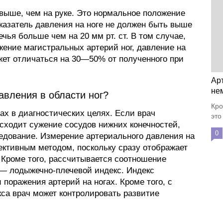
 выше, чем на руке. Это нормальное положение
казатель давления на ноге не должен быть выше
чья больше чем на 20 мм рт. ст. В том случае,
жение магистральных артерий ног, давление на
ожет отличаться на 30—50% от полученного при
Ар
не
авления в области ног?
Кро
ах в диагностических целях. Если врач
это
исходит сужение сосудов нижних конечностей,
0
едование. Измерение артериального давления на
ективным методом, поскольку сразу отображает
 Кроме того, рассчитывается соотношение
х — лодыжечно-плечевой индекс. Индекс
 поражения артерий на ногах. Кроме того, с
са врач может контролировать развитие