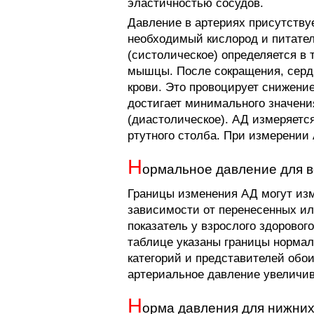
эластичностью сосудов.
Давление в артериях присутствуе
необходимый кислород и питате
(систолическое) определяется в 
мышцы. После сокращения, сердц
крови. Это провоцирует снижение
достигает минимального значени
(диастолическое). АД измеряет
ртутного столба. При измерении
Н
ормальное давление для в
Границы изменения АД могут изм
зависимости от перенесенных и
показатель у взрослого здорового
таблице указаны границы нормал
категорий и представителей обои
артериальное давление увеличив
Н
орма давления для нижних