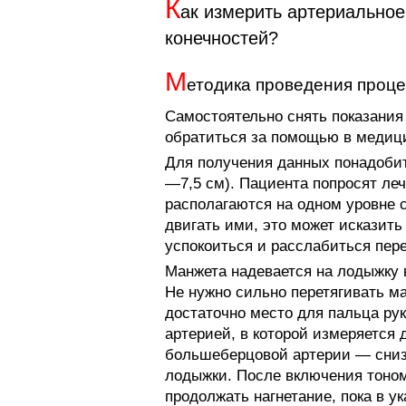
К
ак измерить артериальное
конечностей?
М
етодика проведения проц
Самостоятельно снять показания 
обратиться за помощью в медици
Для получения данных понадобит
—7,5 см). Пациента попросят леч
располагаются на одном уровне с
двигать ими, это может исказить
успокоиться и расслабиться пер
Манжета надевается на лодыжку 
Не нужно сильно перетягивать м
достаточно место для пальца ру
артерией, в которой измеряется
большеберцовой артерии — снизу
лодыжки. После включения тоном
продолжать нагнетание, пока в у