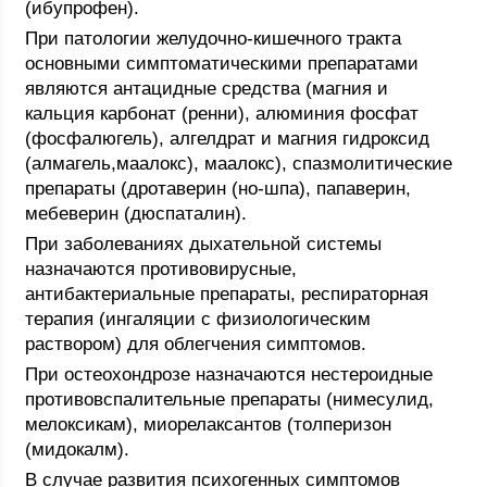
(ибупрофен).
При патологии желудочно-кишечного тракта
основными симптоматическими препаратами
являются антацидные средства (магния и
кальция карбонат (ренни), алюминия фосфат
(фосфалюгель), алгелдрат и магния гидроксид
(алмагель,маалокс), маалокс), спазмолитические
препараты (дротаверин (но-шпа), папаверин,
мебеверин (дюспаталин).
При заболеваниях дыхательной системы
назначаются противовирусные,
антибактериальные препараты, респираторная
терапия (ингаляции с физиологическим
раствором) для облегчения симптомов.
При остеохондрозе назначаются нестероидные
противовспалительные препараты (нимесулид,
мелоксикам), миорелаксантов (толперизон
(мидокалм).
В случае развития психогенных симптомов