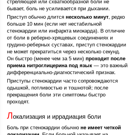
стреляющей или схваткообразной боли не
бывает, боль не усиливается при дыхании.
Приступ обычно длится
несколько минут
, редко
больше 10 мин (если нет нестабильной
стенокардии или инфаркта миокарда). В отличие
от боли в реберно-хрящевых соединениях и
грудино-реберных суставах, приступ стенокардии
не может прекратиться через несколько секунд.
Он быстро (менее чем за 5 мин)
проходит после
приема нитроглицерина под язык
— это важный
дифференциально-диагностический признак.
Приступы стенокардии часто сопровождаются
одышкой, потливостью и тошнотой; после
прекращения боли эти симптомы быстро
проходят.
Л
окализация и иррадиация боли
Боль при стенокардии обычно
не имеет четкой
локализации
. Если больной указывает на