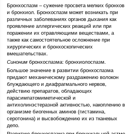
Бронхоспазм – сужение просвета мелких бронхов
и бронхиол. Бронхоспазм может возникать при
различных заболеваниях органов дыхания как
проявление аллергических реакций или при
поражении их отравляющими веществами, а
также как самостоятельное осложнение при
хирургических и бронхоскопических
вмешательствах.
Синоним
бронхоспазма: бронхиолоспазм.
Большое значение в развитии бронхоспазма
придают механическому раздражению волокон
блуждающего и диафрагмального нервов,
действию препаратов, обладающих
парасимпатомиметической и
антихолинэстеразной активностью, накоплению в
организме биогенных аминов (гистамина,
серотонина) и высвобождению их из тканевых
депо.
Развитию бронхоспазма при бронхиальной астме