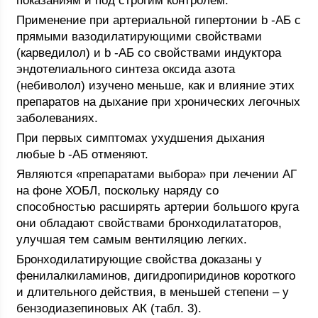
показаниям и под строгим контролем.
Применение при артериальной гипертонии b -АБ с
прямыми вазодилатирующими свойствами
(карведилол) и b -АБ со свойствами индуктора
эндотелиального синтеза оксида азота
(небиволол) изучено меньше, как и влияние этих
препаратов на дыхание при хронических легочных
заболеваниях.
При первых симптомах ухудшения дыхания
любые b -АБ отменяют.
Являются «препаратами выбора» при лечении АГ
на фоне ХОБЛ, поскольку наряду со
способностью расширять артерии большого круга
они обладают свойствами бронходилататоров,
улучшая тем самым вентиляцию легких.
Бронходилатирующие свойства доказаны у
фенилалкиламинов, дигидропиридинов короткого
и длительного действия, в меньшей степени – у
бензодиазепиновых АК (табл. 3).