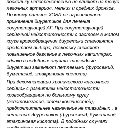
поскольку непосредственно не влияют на тонус
легочных артериол, мелких и средних бронхов.
Поэтому наличие ХОБЛ не ограничивает
применение диуретиков для лечения
сопутствующей АГ. При сопутствующей
сердечной недостаточности с застоем в малом
круге кровообращения диуретики становятся
средством выбора, поскольку снижают
повышенное давление в легочных капиллярах,
однако в подобных случаях тиазидные
диуретики заменяют петлевыми (фуросемид,
буметанид, этакриновая кислота)
При декомпенсации хронического «легочного
сердца» с развитием недостаточности
кровообращения по большому кругу
(гепатомегалия, отеки конечностей),
предпочтительнее назначение не тиазидных , а
петлевых диуретиков (фуросемид, буметанид,
этакриновая кислота). В подобных случаях
необходимо регулярно определять