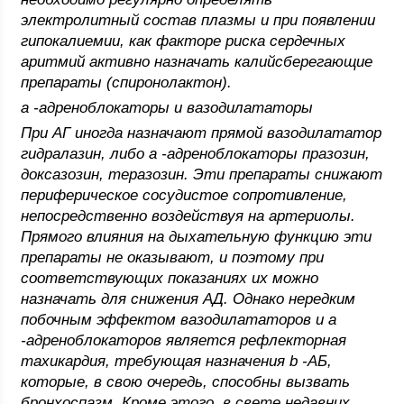
электролитный состав плазмы и при появлении
гипокалиемии, как факторе риска сердечных
аритмий активно назначать калийсберегающие
препараты (спиронолактон).
a -адреноблокаторы и вазодилататоры
При АГ иногда назначают прямой вазодилататор
гидралазин, либо a -адреноблокаторы празозин,
доксазозин, теразозин. Эти препараты снижают
периферическое сосудистое сопротивление,
непосредственно воздействуя на артериолы.
Прямого влияния на дыхательную функцию эти
препараты не оказывают, и поэтому при
соответствующих показаниях их можно
назначать для снижения АД. Однако нередким
побочным эффектом вазодилататоров и a
-адреноблокаторов является рефлекторная
тахикардия, требующая назначения b -АБ,
которые, в свою очередь, способны вызвать
бронхоспазм. Кроме этого, в свете недавних