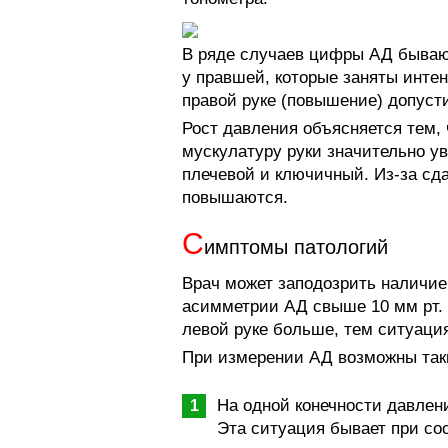
В ряде случаев цифры АД бывают
у правшей, которые заняты инте
правой руке (повышение) допуст
Рост давления объясняется тем, 
мускулатуру руки значительно у
плечевой и ключичный. Из-за сд
повышаются.
С
имптомы патологий
Врач может заподозрить наличие
асимметрии АД свыше 10 мм рт. 
левой руке больше, тем ситуаци
При измерении АД возможны так
На одной конечности давлени
Эта ситуация бывает при со