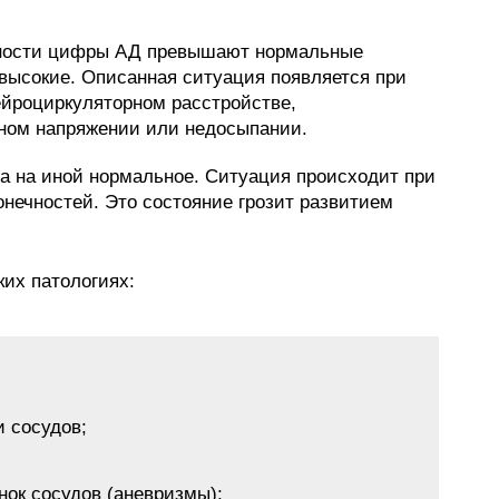
чности цифры АД превышают нормальные
 высокие. Описанная ситуация появляется при
ейроциркуляторном расстройстве,
вном напряжении или недосыпании.
 а на иной нормальное. Ситуация происходит при
онечностей. Это состояние грозит развитием
ких патологиях:
 сосудов;
ок сосудов (аневризмы);