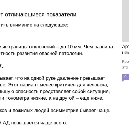
т отличающиеся показатели
тить внимание на следующее:
ые границы отклонений – до 10 мм. Чем разница
Ар
не
тность развития опасной патологии.
Кро
Д.
это
0
вает, что на одной руке давление превышает
ше. Этот вариант менее критичен для человека,
ьшую опасность представляет собой ситуация,
ли тонометра низкие, а на другой – еще ниже.
тков и пожилых людей асимметрия бывает чаще.
й АД повышается чаще всего.