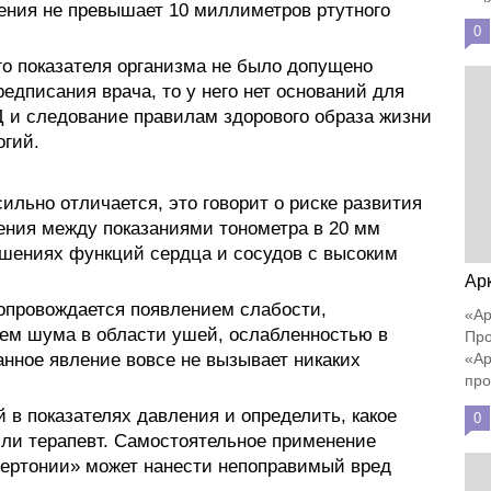
ения не превышает 10 миллиметров ртутного
0
го показателя организма не было допущено
едписания врача, то у него нет оснований для
Д и следование правилам здорового образа жизни
огий.
сильно отличается, это говорит о риске развития
дения между показаниями тонометра в 20 мм
шениях функций сердца и сосудов с высоким
Ар
опровождается появлением слабости,
«Ар
ем шума в области ушей, ослабленностью в
Про
занное явление вовсе не вызывает никаких
«Ар
про
 в показателях давления и определить, какое
0
или терапевт. Самостоятельное применение
ипертонии» может нанести непоправимый вред