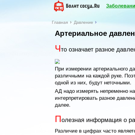
Заболевани
Главная
Давление
Артериальное давлен
Ч
то означает разное давле
При измерении артериального дав
различными на каждой руке. Поэ
одной из них, будут неточными.
АД надо измерять непременно на 
интерпретировать разное давлени
далее.
П
олезная информация о р
Различие в цифрах часто являетс