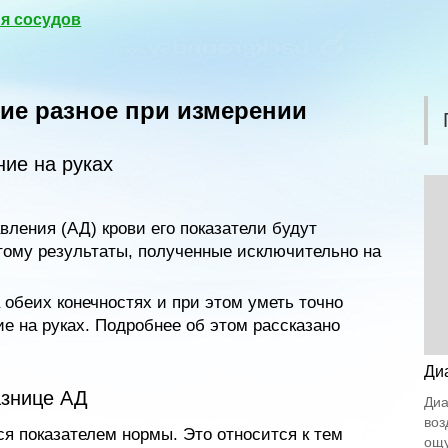
я сосудов
ие разное при измерении
ние на руках
ления (АД) крови его показатели будут
тому результаты, полученные исключительно на
обеих конечностях и при этом уметь точно
е на руках. Подробнее об этом рассказано
Ди
азнице АД
Диа
воз
я показателем нормы. Это относится к тем
ощу