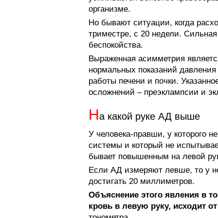
организме.
Но бывают ситуации, когда расх
триместре, с 20 недели. Сильна
беспокойства.
Выраженная асимметрия являетс
нормальных показаний давления
работы печени и почки. Указанно
осложнений – преэклампсии и эк
Н
а какой руке АД выше
У человека-правши, у которого 
системы и который не испытывае
бывает повышенным на левой ру
Если АД измеряют левше, то у н
достигать 20 миллиметров.
Объяснение этого явления в т
кровь в левую руку, исходит о
тонометра.