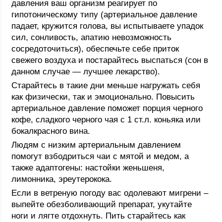
давления ваш организм реагирует по
гипотоническому типу (артериальное давление
падает, кружится голова, вы испытываете упадок
сил, сонливость, апатию невозможность
сосредоточиться), обеспечьте себе приток
свежего воздуха и постарайтесь выспаться (сон в
данном случае — лучшее лекарство).
Старайтесь в такие дни меньше нагружать себя
как физически, так и эмоционально. Повысить
артериальное давление поможет порция черного
кофе, сладкого черного чая с 1 ст.л. коньяка или
бокалкрасного вина.
Людям с низким артериальным давлением
помогут взбодриться чаи с мятой и медом, а
также адаптогены: настойки женьшеня,
лимонника, эреутерокока.
Если в ветреную погоду вас одолевают мигрени –
выпейте обезболивающий препарат, укутайте
ноги и лягте отдохнуть. Пить старайтесь как