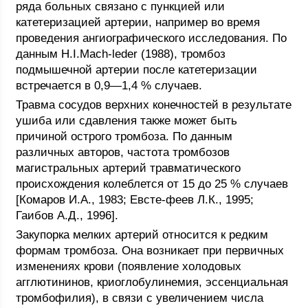
ряда больных связано с пункцией или
катетеризацией артерии, например во время
проведения ангиографического исследования. По
данным H.I.Mach-leder (1988), тромбоз
подмышечной артерии после катетеризации
встречается в 0,9—1,4 % случаев.
Травма сосудов верхних конечностей в результате
ушиба или сдавления также может быть
причиной острого тромбоза. По данным
различных авторов, частота тромбозов
магистральных артерий травматического
происхождения колеблется от 15 до 25 % случаев
[Комаров И.А., 1983; Евсте-феев Л.К., 1995;
Гаибов А.Д., 1996].
Закупорка мелких артерий относится к редким
формам тромбоза. Она возникает при первичных
изменениях крови (появление холодовых
агглютининов, криоглобулинемия, эссенциальная
тромбофилия), в связи с увеличением числа