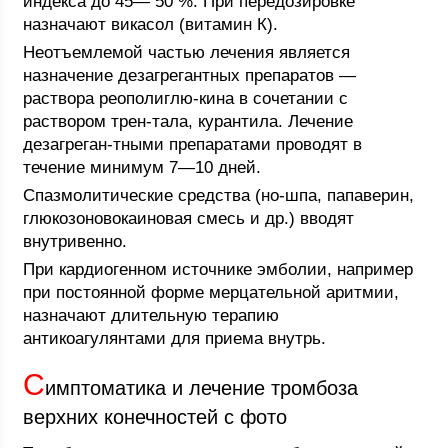
индекса до 45— 50 %. При передозировке
назначают викасол (витамин К).
Неотъемлемой частью лечения является
назначение дезагрегантных препаратов —
раствора реополиглю-кина в сочетании с
раствором трен-тала, курантила. Лечение
дезагреган-тными препаратами проводят в
течение минимум 7—10 дней.
Спазмолитические средства (но-шпа, папаверин,
глюкозоновокаиновая смесь и др.) вводят
внутривенно.
При кардиогенном источнике эмболии, например
при постоянной форме мерцательной аритмии,
назначают длительную терапию
антикоагулянтами для приема внутрь.
С
имптоматика и лечение тромбоза
верхних конечностей с фото