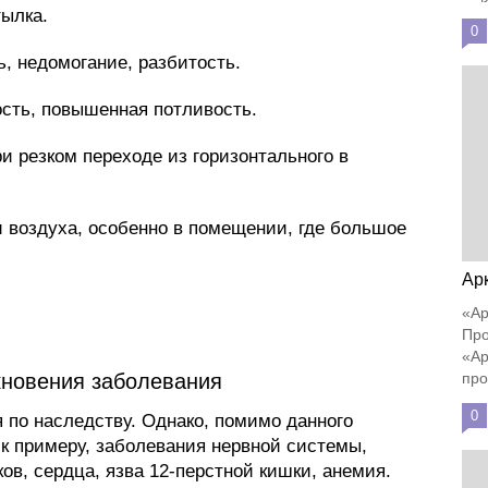
тылка.
0
ь, недомогание, разбитость.
сть, повышенная потливость.
и резком переходе из горизонтального в
и воздуха, особенно в помещении, где большое
Ар
«Ар
Про
«Ар
кновения заболевания
про
0
 по наследству. Однако, помимо данного
, к примеру, заболевания нервной системы,
в, сердца, язва 12-перстной кишки, анемия.