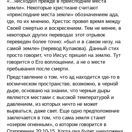
«…нисходил прежде в преисподние места
земли». Некоторые христиане считают
«преисподние места земли» обозначением ада,
где, по их мнению, Христос провел время между
Своей смертью и воскресением. Тем не менее, в
некоторых других переводах этот отрывок
переведен более точно: «был и в самом низу, на
самой земле» (перевод Кулакова). Данный стих
просто говорит, что Иисус пришел на землю. Тут
говорится о Его воплощении, а не о месте
пребывания после смерти.
Представление о том, что ад находится где-то в
космическом пространстве, возможно, в черной
дыре, основано на знании, что черные дыры
являются местами с высокой температурой и
давлением, из которых ничто не может
вырваться, даже свет. Еще одно предположение
заключается в том, что сама земля станет
«озером огненным», о котором говорится в
Откровении 20:10-15. Когда она будет уничтожена