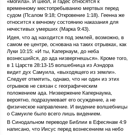
«могила». И шеол, и гадес относятся к
временному местопребыванию мертвых перед
судом (Псалом 9:18; Откровение 1:18). Геенна же
относится к вечному состоянию наказания для
нечестивых умерших (Марка 9:43).
Идея, что ад находится под землей, возможно, в
самом ее центре, основана на таких отрывках, как
Луки 10:15: «И ты, Капернаум, до неба
вознесшийся, до ада низвергнешься». Кроме того,
в 1 Царств 28:13-15 волшебница из Аэндора
видит дух Самуила, «выходящего из земли».
Следует отметить, однако, что ни один из этих
отрывков не связан с географическим
положением ада. Низвержение Капернаума,
вероятно, подразумевает его осуждение, а не
физическое направление. И видение волшебницы
о Самуиле было всего лишь видением.
В Синодальном переводе Библии в Ефесянам 4:9
написано, что Иисус перед вознесением на небо