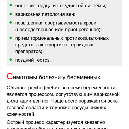
болезни сердца и сосудистой системы;
варикозная патология вен;
повышенная свертываемость крови
(наследственная или приобретенная);
прием гормональных противозачаточных
средств, глюкокортикостероидных
препаратов;
поздний гестоз.
С
имптомы болезни у беременных
Обычно тромбофлебит во время беременности
является процессом, сопутствующим варикозной
дилатации вен ног. Чаще всего поражаются вены
тазовой области и глубокие сосуды нижних
конечностей.
Острый процесс характеризуется внезапно
развившейся болью в мышцах ног во время