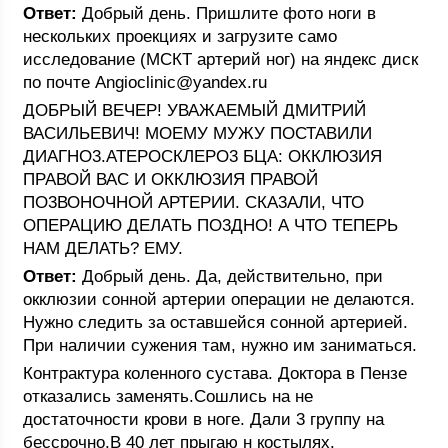
Ответ:
Добрый день. Пришлите фото ноги в
нескольких проекциях и загрузите само
исследование (МСКТ артерий ног) на яндекс диск
по почте Angioclinic@yandex.ru
ДОБРЫЙ ВЕЧЕР! УВАЖАЕМЫЙ ДМИТРИЙ
ВАСИЛЬЕВИЧ! МОЕМУ МУЖУ ПОСТАВИЛИ
ДИАГНО3.АТЕРОСКЛЕРО3 БЦА: ОККЛЮ3ИЯ
ПРАВОЙ ВАС И ОККЛЮ3ИЯ ПРАВОЙ
ПО3ВОНОЧНОЙ АРТЕРИИ. СКА3АЛИ, ЧТО
ОПЕРАЦИЮ ДЕЛАТЬ ПО3ДНО! А ЧТО ТЕПЕРЬ
НАМ ДЕЛАТЬ? ЕМУ.
Ответ:
Добрый день. Да, действительно, при
окклюзии сонной артерии операции не делаются.
Нужно следить за оставшейся сонной артерией.
При наличии сужения там, нужно им заниматься.
Контрактура коленного сустава. Доктора в Пензе
отказались заменять.Сошлись на не
достаточности крови в ноге. Дали 3 группу на
бессрочно.В 40 лет прыгаю н костылях.