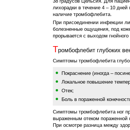
38 градусов Цельсия. Для пацие
лихорадки в течение 4 – 10 дней
наличие тромбофлебита.
При присоединении инфекции ли
болезненные ощущения, под кож
прорывается с выходом гнойного
Т
ромбофлебит глубоких ве
Симптомы тромбофлебита глубок
Покраснение (иногда – посин
Локальное повышение темпер
Отек;
Боль в пораженной конечност
Симптомы тромбофлебита ног при
выраженным отеком пораженной к
При осмотре разница между здор