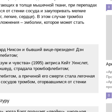
егающих в толще мышечной ткани, при перепадах
0
я от стенки сосуда и закупоривать мелкие
г, легкие, сердце). В этом случае тромбоз
сложнения – эмболии, которое может стать
рд Никсон и бывший вице-президент Дэн
лебитом;
ум и чувства» (1995) актриса Кейт Уинслет,
Ар
эшвуд, страдала тромбофлебитом;
«Ар
ебитом, а причиной его смерти стала легочная
Про
 сосудов тромбом, оторвавшимся от стенки
«Ар
про
0
туру
», когда Барт получает «двойку», школьная