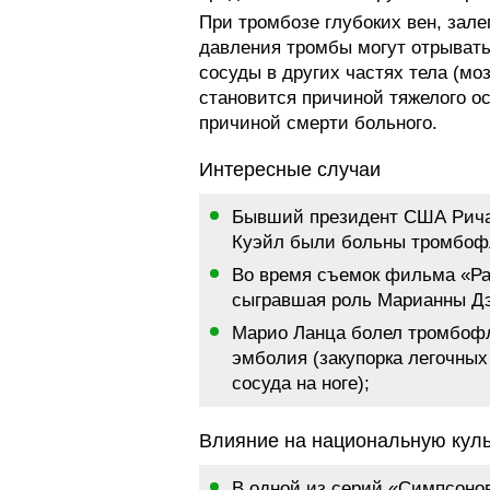
При тромбозе глубоких вен, зал
давления тромбы могут отрыватьс
сосуды в других частях тела (моз
становится причиной тяжелого о
причиной смерти больного.
Интересные случаи
Бывший президент США Рича
Куэйл были больны тромбоф
Во время съемок фильма «Раз
сыгравшая роль Марианны Д
Марио Ланца болел тромбофл
эмболия (закупорка легочных
сосуда на ноге);
Влияние на национальную куль
В одной из серий «Симпсонов