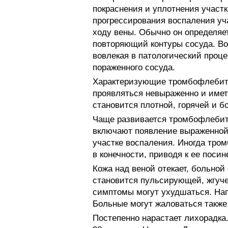
покраснения и уплотнения участк
прогрессирования воспаления уч
ходу вены. Обычно он определяет
повторяющий контуры сосуда. Во
вовлекая в патологический проц
пораженного сосуда.
Характеризующие тромбофлебит 
проявляться невыраженно и имет
становится плотной, горячей и б
Чаще развивается тромбофлебит 
включают появление выраженной 
участке воспаления. Иногда тро
в конечности, приводя к ее поси
Кожа над веной отекает, больно
становится пульсирующей, жгуче
симптомы могут ухудшаться. Напр
Больные могут жаловаться также
Постепенно нарастает лихорадка