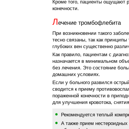
Кроме того, пациенты ощущают р
конечности.
Л
ечение тромбофлебита
При возникновении такого забол
тесно связаны, так как принцип
глубоких вен существенно разли
Как правило, пациентам с диагн
назначается в минимальном объе
без лечения. Это состояние бол
домашних условиях.
Если у больного развился остры
сводится к приему противовоспа
пораженной конечности в припод
для улучшения кровотока, снятия
Рекомендуется теплый компр
А также прием нестероидных 