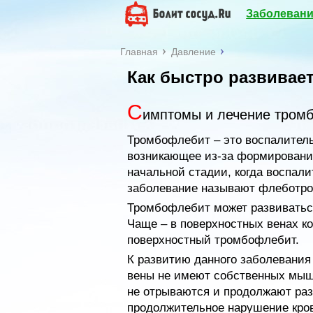
Заболевани
Главная
Давление
Как быстро развивае
С
имптомы и лечение тромб
Тромбофлебит – это воспалитель
возникающее из-за формирования 
начальной стадии, когда воспал
заболевание называют флеботром
Тромбофлебит может развиваться 
Чаще – в поверхностных венах к
поверхностный тромбофлебит.
К развитию данного заболевания 
вены не имеют собственных мыш
не отрываются и продолжают раз
продолжительное нарушение кров