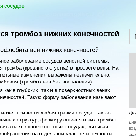
я сосудов
тся тромбоз нижних конечностей
офлебита вен нижних конечностей
ное заболевание сосудов венозной системы,
тромба (кровяного сгустка) в просвете вены. На
ительные изменения выражены незначительно,
бозом (тромбоз вен без воспаления).
как в глубоких, так и в поверхностных венах.
онечностей. Такую форму заболевания называют
может привести любая травма сосуда. Так как
Ди
ечных структур, формирующиеся в них тромбы
Диа
виваться в поверхностных сосудах, вызывая
воз
ообращения на отдельном участке конечности.
ощу