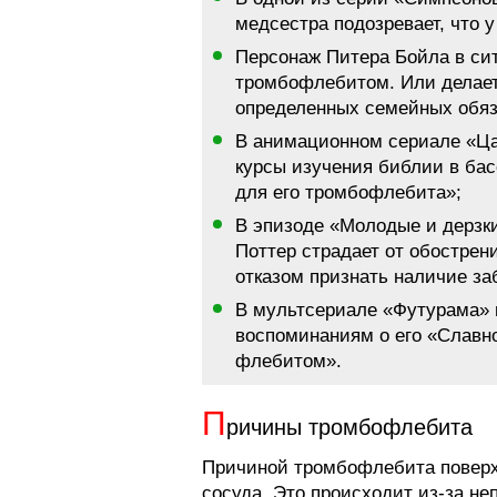
медсестра подозревает, что у
Персонаж Питера Бойла в си
тромбофлебитом. Или делает 
определенных семейных обяз
В анимационном сериале «Ца
курсы изучения библии в басс
для его тромбофлебита»;
В эпизоде «Молодые и дерзки
Поттер страдает от обострен
отказом признать наличие за
В мультсериале «Футурама» 
воспоминаниям о его «Славн
флебитом».
П
ричины тромбофлебита
Причиной тромбофлебита поверх
сосуда. Это происходит из-за не