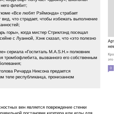
 него флебит;
ткоме «Все любят Рэймонда» страбает
вид, что страдает, чтобы избежать выполнение
анностей;
рь горы», когда мистер Стриклэнд посещал
ейне с Луанной, Хэнк сказал, что «это полезно
Ар
не
е» сериала «Госпиталь M.A.S.H.» полковник
Кро
ия тромбофлебита, вызванного его собственным
это
болевания;
0
голова Ричарда Никсона предается
ом теле республиканца, пронизанном
ностных вен является повреждение стенки
правильной постановки катетера или иглы для