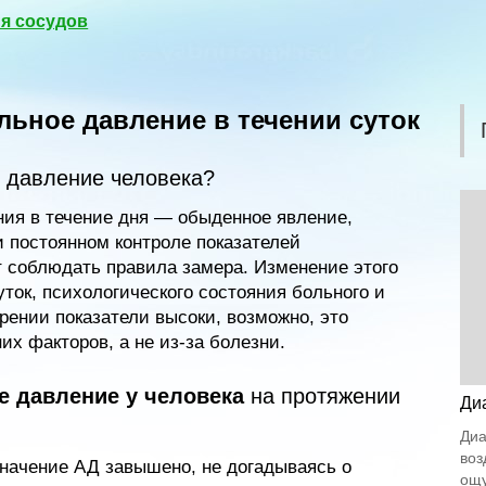
я сосудов
льное давление в течении суток
я давление человека?
ия в течение дня — обыденное явление,
и постоянном контроле показателей
т соблюдать правила замера. Изменение этого
уток, психологического состояния больного и
рении показатели высоки, возможно, это
х факторов, а не из-за болезни.
е давление у человека
на протяжении
Ди
Диа
воз
значение АД завышено, не догадываясь о
ощу