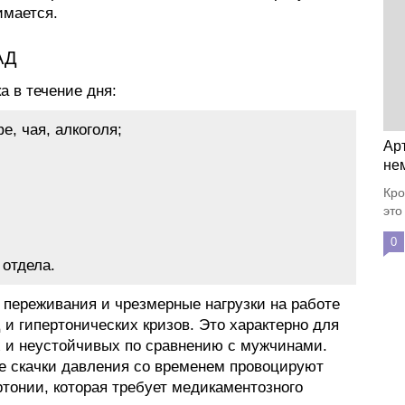
имается.
АД
а в течение дня:
е, чая, алкоголя;
Ар
не
Кро
это
0
 отдела.
 переживания и чрезмерные нагрузки на работе
и гипертонических кризов. Это характерно для
и неустойчивых по сравнению с мужчинами.
е скачки давления со временем провоцируют
тонии, которая требует медикаментозного