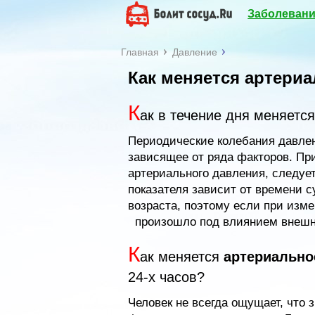
Заболевани
Главная
Давление
Как меняется артериа
К
ак в течение дня меняетс
Периодические колебания давлен
зависящее от ряда факторов. Пр
артериального давления, следуе
показателя зависит от времени с
возраста, поэтому если при изме
произошло под влиянием внешни
К
ак меняется
артериально
24-х часов?
Человек не всегда ощущает, что 