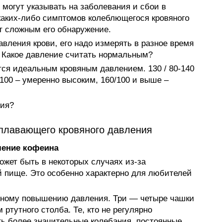
 могут указывать на заболевания и сбои в
каких-либо симптомов колеблющегося кровяного
ет сложным его обнаружение.
вления крови, его надо измерять в разное время
. Какое давление считать нормальным?
ется идеальным кровяным давлением. 130 / 80-140
/ 100 – умеренно высоким, 160/100 и выше –
ния?
плавающего кровяного давления
ление кофеина
ожет быть в некоторых случаях из-за
й пище. Это особенно характерно для любителей
нному повышению давления. Три — четыре чашки
м ртутного столба. Те, кто не регулярно
ть более значительные колебания, постоянные