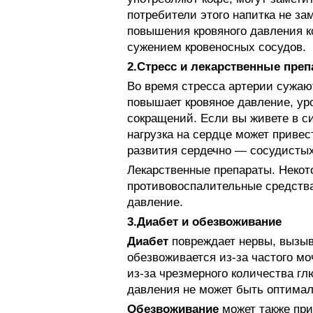
потребители этого напитка не за
повышения кровяного давления к
сужением кровеносных сосудов.
2.Стресс и лекарственные пре
Во время стресса артерии сужаю
повышает кровяное давление, уро
сокращений. Если вы живете в си
нагрузка на сердце может привес
развития сердечно — сосудистых
Лекарственные препараты. Некот
противовоспалительные средства
давление.
3.Диабет и обезвоживание
Диабет
повреждает нервы, вызыв
обезвоживается из-за частого м
из-за чрезмерного количества гл
давления не может быть оптима
Обезвоживание
может также при