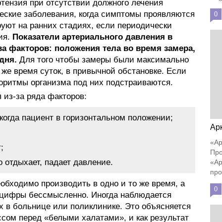
тензия при отсутствии должного лечения
еские заболевания, когда симптомы проявляются
0
руют на ранних стадиях, если периодически
ия.
Показатели артериального давления в
ва факторов: положения тела во время замера,
дня.
Для того чтобы замеры были максимально
о же время суток, в привычной обстановке. Если
оритмы организма под них подстраиваются.
 из-за ряда факторов:
когда пациент в горизонтальном положении;
Ар
«Ар
;
Про
о отдыхает, падает давление.
«Ар
про
обходимо производить в одно и то же время, а
0
е цифры бессмысленно. Иногда наблюдается
 в больнице или поликлинике. Это объясняется
ссом перед «белыми халатами», и как результат