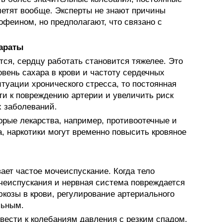
метят вообще. Эксперты не знают причины
офеином, но предполагают, что связано с
параты
тся, сердцу работать становится тяжелее. Это
вень сахара в крови и частоту сердечных
туации хронического стресса, то постоянная
ти к повреждению артерии и увеличить риск
 заболеваний.
орые лекарства, например, противоотечные и
, наркотики могут временно повысить кровяное
ает частое мочеиспускание. Когда тело
очеиспускания и нервная система повреждается
юкозы в крови, регулирование артериального
льным.
вести к колебаниям давления с резким спадом.