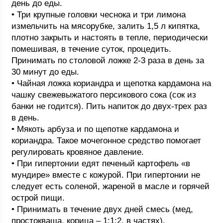
день до еды.
• Три крупные головки чеснока и три лимона
измельчить на мясорубке, залить 1,5 л кипятка,
плотно закрыть и настоять в тепле, периодически
помешивая, в течение суток, процедить.
Принимать по столовой ложке 2-3 раза в день за
30 минут до еды.
• Чайная ложка кориандра и щепотка кардамона на
чашку свежевыжатого персикового сока (сок из
банки не годится). Пить напиток до двух-трех раз
в день.
• Мякоть арбуза и по щепотке кардамона и
кориандра. Такое мочегонное средство помогает
регулировать кровяное давление.
• При гипертонии едят печеный картофель «в
мундире» вместе с кожурой. При гипертонии не
следует есть соленой, жареной в масле и горячей
острой пищи.
• Принимать в течение двух дней смесь (мед,
простокваша, корица – 1:1:2, в частях).