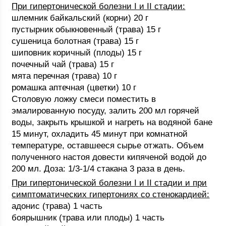
При гипертонической болезни I и II стадии:
шлемник байкальский (корни) 20 г
пустырник обыкновенный (трава) 15 г
сушеница болотная (трава) 15 г
шиповник коричный (плоды) 15 г
почечный чай (трава) 15 г
мята перечная (трава) 10 г
ромашка аптечная (цветки) 10 г
Столовую ложку смеси поместить в
эмалированную посуду, залить 200 мл горячей
воды, закрыть крышкой и нагреть на водяной бане
15 минут, охладить 45 минут при комнатной
температуре, оставшееся сырье отжать. Объем
полученного настоя довести кипяченой водой до
200 мл. Доза: 1/3-1/4 стакана 3 раза в день.
При гипертонической болезни I и II стадии и при
симптоматических гипертониях со стенокардией:
адонис (трава) 1 часть
боярышник (трава или плоды) 1 часть