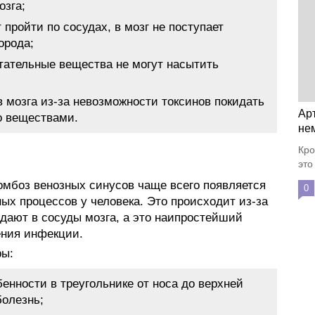
озга;
т пройти по сосудах, в мозг не поступает
орода;
итательные вещества не могут насытить
в мозга из-за невозможности токсинов покидать
Ар
о веществами.
не
Кро
это
ромбоз венозных синусов чаще всего появляется
0
ых процессов у человека. Это происходит из-за
адают в сосуды мозга, а это наипростейший
ения инфекции.
ры:
бенности в треугольнике от носа до верхней
болезнь;