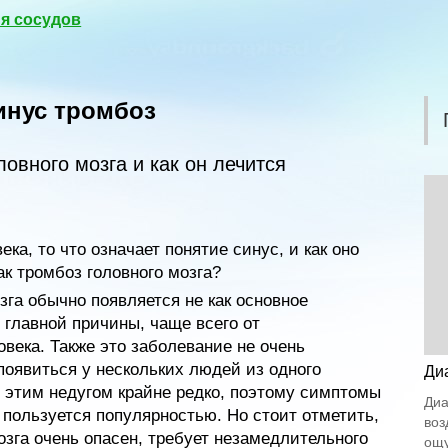
я сосудов
инус тромбоз
ловного мозга и как он лечится
ка, то что означает понятие синус, и как оно
ак тромбоз головного мозга?
га обычно появляется не как основное
 главной причины, чаще всего от
века. Также это заболевание не очень
появиться у нескольких людей из одного
Ди
 этим недугом крайне редко, поэтому симптомы
Диа
 пользуется популярностью. Но стоит отметить,
воз
озга очень опасен, требует незамедлительного
ощу