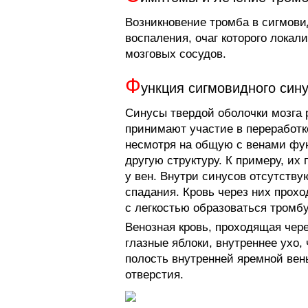
Возникновение тромба в сигмови
воспаления, очаг которого локали
мозговых сосудов.
Ф
ункция сигмовидного син
Синусы твердой оболочки мозга 
принимают участие в переработк
несмотря на общую с венами фу
другую структуру. К примеру, их 
у вен. Внутри синусов отсутству
спадания. Кровь через них прох
с легкостью образоваться тромбу
Венозная кровь, проходящая чере
глазные яблоки, внутреннее ухо, 
полость внутренней яремной вен
отверстия.