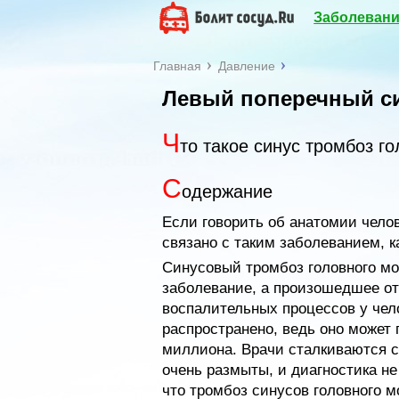
Заболевани
Главная
Давление
Левый поперечный с
Ч
то такое синус тромбоз го
С
одержание
Если говорить об анатомии челове
связано с таким заболеванием, к
Синусовый тромбоз головного моз
заболевание, а произошедшее от
воспалительных процессов у чело
распространено, ведь оно может 
миллиона. Врачи сталкиваются с
очень размыты, и диагностика не
что тромбоз синусов головного м