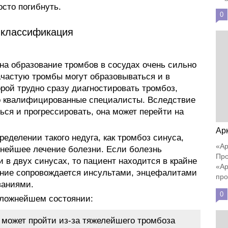
осто погибнуть.
0
 классификация
 на образование тромбов в сосудах очень сильно
ачастую тромбы могут образовываться и в
рой трудно сразу диагностировать тромбоз,
о квалифицированные специалисты. Вследствие
ться и прогрессировать, она может перейти на
Ар
еделении такого недуга, как тромбоз синуса,
«Ар
льнейшее лечение болезни. Если болезнь
Про
и в двух синусах, то пациент находится в крайне
«Ар
яние сопровождается инсультами, энцефалитами
про
ваниями.
0
сложнейшем состоянии:
е может пройти из-за тяжелейшего тромбоза