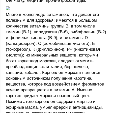
клетчатку, лецитин, прочие фосфатиды.
Много в корнеплоде витаминов, что делает его
полезным для здоровья: имеются в большом
количестве витамины группы В, в том числе
тиамин (В-1), пиридоксин (В-6), рибофлавин (В-2)
и фолиевая кислота (В-9), и витамины D
(кальциферол), С (аскорбиновая кислота), Е
(токоферол), К (филлохинон), РР (никотиновая
кислота); из минеральных веществ, которыми
богат корнеплод моркови, следует отметить
преобладающие соли калия, бор, железо,
кальций, кобальт. Корнеплод моркови является
основным источником получения каротина,
вещества, которое под воздействием ферментов
печени превращается в витамин А. Именно
каротин придает моркови оранжевый цвет.
Помимо этого корнеплод содержит жирные и
эфирные масла, умбелиферон и антиоцианиды,