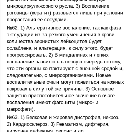
микроциркуляжорного русла. 3) Воспаление
роговицы (кератит) разовьется лишь при условии
прорастания ее сосудами.
№62. 1) Альтеративное воспаление, так как фаза
экссудации из-за резкого уменьшения в крови
количества зернистых лейкоцитов будет
ослаблена, и альтерация, в силу этого, будет
прогрессировать. 2) В миндалинах и легких
воспаление развилось в первую очередь потому,
что эти органы контактируют с внешней средой и,
следовательно, с микроорганизмами. Новые
воспалительные очаги могут появиться на кожных
покровах в силу той же причины. 3) Основное
защитно-приспособительное значение в очаге
воспаления имеют фагоциты (микро- и
макрофаги).
№63. 1) Белковая и жировая дистрофия, некроз.
2) Кардиосклероз. 3) Ревматизм, дифтерия,
вирусная инфекция, сепсис и др.