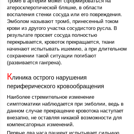
Тромб в артерии может сформироваться на
атеросклеротической бляшке, в области
воспаления стенки сосуда или его повреждения.
Эмболом называют тромб, принесенный током
крови из другого участка сосудистого русла. В
результате просвет сосуда полностью
перекрывается, кровоток прекращается, ткани
начинают испытывать ишемию, а при длительном
сохранении такой ситуации погибают
(развивается гангрена).
К
линика острого нарушения
периферического кровообращения
Наиболее стремительное изменение
симптоматики наблюдается при эмболии, ведь в
данном случае прекращение кровотока наступает
внезапно, не оставляя никакой возможности для
компенсаторных изменений.
Первые два часа пациент испытывает сильную