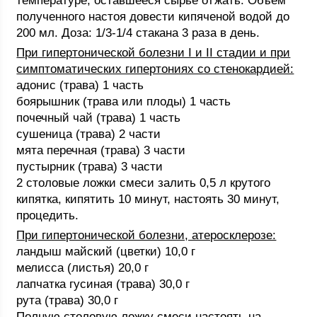
температуре, оставшееся сырье отжать. Объем
полученного настоя довести кипяченой водой до
200 мл. Доза: 1/3-1/4 стакана 3 раза в день.
При гипертонической болезни I и II стадии и при
симптоматических гипертониях со стенокардией:
адонис (трава) 1 часть
боярышник (трава или плоды) 1 часть
почечный чай (трава) 1 часть
сушеница (трава) 2 части
мята перечная (трава) 3 части
пустырник (трава) 3 части
2 столовые ложки смеси залить 0,5 л крутого
кипятка, кипятить 10 минут, настоять 30 минут,
процедить.
При гипертонической болезни, атеросклерозе:
ландыш майский (цветки) 10,0 г
мелисса (листья) 20,0 г
лапчатка гусиная (трава) 30,0 г
рута (трава) 30,0 г
Полную столовую ложку смеси настоять на