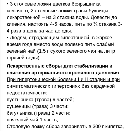
• 3 столовые ложки цветков боярышника
колючего, 2 столовые ложки травы буквицы
лекарственной – на 3 стакана воды. Довести до
кипения, настоять 4-5 часов, пить по ¾ стакана 3-
4 раза в день за час до еды.
• Людям, страдающим гипертонией, в жаркое
время года вместо воды полезно пить слабый
зеленый чай (1,5 г сухого зеленого чая на литр
горячей воды).
Лекарственные сборы для стабилизации и
снижения артериального кровяного давления:
При гипертонической болезни I и II стадии и при
симптоматических гипертониях без сердечной
недостаточности:
пустырника (трава) 9 частей;
сушеницы (трава) 3 части;
багульника (трава) 2 части;
почечный чай 1 часть;
Столовую ложку сбора заваривать в 300 г кипятка,