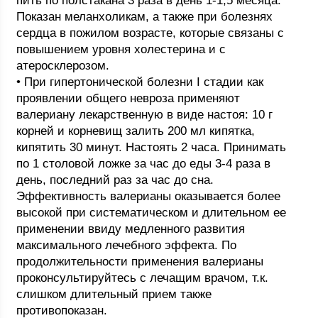
пить по полстакана 3 раза в день 1-1,5 месяца.
Показан меланхоликам, а также при болезнях
сердца в пожилом возрасте, которые связаны с
повышением уровня холестерина и с
атеросклерозом.
• При гипертонической болезни I стадии как
проявлении общего невроза применяют
валериану лекарственную в виде настоя: 10 г
корней и корневищ залить 200 мл кипятка,
кипятить 30 минут. Настоять 2 часа. Принимать
по 1 столовой ложке за час до еды 3-4 раза в
день, последний раз за час до сна.
Эффективность валерианы оказывается более
высокой при систематическом и длительном ее
применении ввиду медленного развития
максимального лечебного эффекта. По
продолжительности применения валерианы
проконсультируйтесь с лечащим врачом, т.к.
слишком длительный прием также
противопоказан.