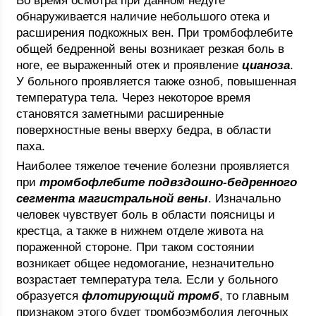
Во время осмотра при данном недуге
обнаруживается наличие небольшого отека и
расширения подкожных вен. При тромбофлебите
общей бедренной вены возникает резкая боль в
ноге, ее выраженный отек и проявление
цианоза
.
У больного проявляется также озноб, повышенная
температура тела. Через некоторое время
становятся заметными расширенные
поверхностные вены вверху бедра, в области
паха.
Наиболее тяжелое течение болезни проявляется
при
тромбофлебите подвздошно-бедренного
сегмента магистральной вены
. Изначально
человек чувствует боль в области поясницы и
крестца, а также в нижнем отделе живота на
пораженной стороне. При таком состоянии
возникает общее недомогание, незначительно
возрастает температура тела. Если у больного
образуется
флотирующий тромб
, то главным
признаком этого будет тромбоэмболия легочных