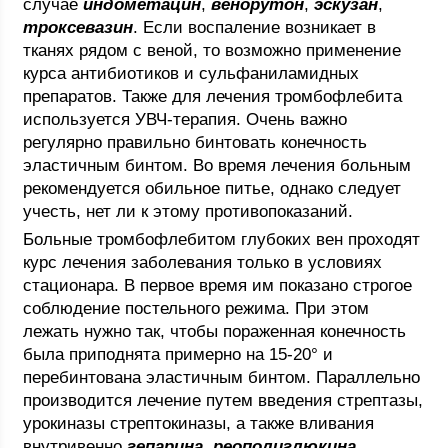
случае
индометацин
,
венорутон
,
эскузан
,
троксевазин
. Если воспаление возникает в
тканях рядом с веной, то возможно применение
курса антибиотиков и сульфаниламидных
препаратов. Также для лечения тромбофлебита
используется УВЧ-терапия. Очень важно
регулярно правильно бинтовать конечность
эластичным бинтом. Во время лечения больным
рекомендуется обильное питье, однако следует
учесть, нет ли к этому противопоказаний.
Больные тромбофлебитом глубоких вен проходят
курс лечения заболевания только в условиях
стационара. В первое время им показано строгое
соблюдение постельного режима. При этом
лежать нужно так, чтобы пораженная конечность
была приподнята примерно на 15-20° и
перебинтована эластичным бинтом. Параллельно
производится лечение путем введения стрептазы,
урокиназы стрептокиназы, а также вливания
внутривенно
гепарина
,
реополиглюкина
,