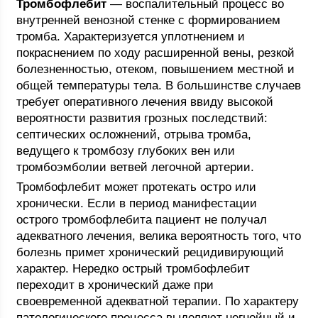
Тромбофлебит
— воспалительный процесс во
внутренней венозной стенке с формированием
тромба. Характеризуется уплотнением и
покраснением по ходу расширенной вены, резкой
болезненностью, отеком, повышением местной и
общей температуры тела. В большинстве случаев
требует оперативного лечения ввиду высокой
вероятности развития грозных последствий:
септических осложнений, отрыва тромба,
ведущего к тромбозу глубоких вен или
тромбоэмболии ветвей легочной артерии.
Тромбофлебит может протекать остро или
хронически. Если в период манифестации
острого тромбофлебита пациент не получал
адекватного лечения, велика вероятность того, что
болезнь примет хронический рецидивирующий
характер. Нередко острый тромбофлебит
переходит в хронический даже при
своевременной адекватной терапии. По характеру
патологического процесса выделяют негнойный и