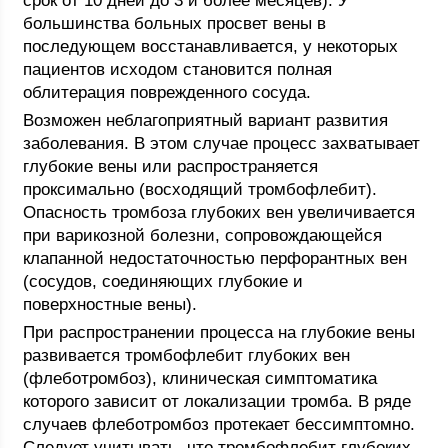
срок от 10 дней до 3 и более месяцев). У
большинства больных просвет вены в
последующем восстанавливается, у некоторых
пациентов исходом становится полная
облитерация поврежденного сосуда.
Возможен неблагоприятный вариант развития
заболевания. В этом случае процесс захватывает
глубокие вены или распространяется
проксимально (восходящий тромбофлебит).
Опасность тромбоза глубоких вен увеличивается
при варикозной болезни, сопровождающейся
клапанной недостаточностью перфорантных вен
(сосудов, соединяющих глубокие и
поверхностные вены).
При распространении процесса на глубокие вены
развивается тромбофлебит глубоких вен
(флеботромбоз), клиническая симптоматика
которого зависит от локализации тромба. В ряде
случаев флеботромбоз протекает бессимптомно.
Следует учитывать, что тромбофлебит глубоких