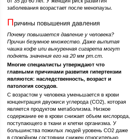
от 35 до 60 лет. У женщин риск развития
заболевания возрастает после менопаузы.
П
ричины повышения давления
Почему повышается давление у человека?
Причин безумное множество. Даже выпитая
чашка кофе или выкуренная сигарета могут
поднять значения его на 20 мм рт.ст.
Многие специалисты утверждают что
главными причинами развития гипертензии
являются: наследственность, возраст и
патология сосудов.
С возрастом у человека уменьшается в крови
концентрация двуокиси углерода (СО2), которая
является продуктом метаболизма. Низкое
содержание ее в крови снижает объем кислорода,
поступающего в ткани и клетки организма. У
большинства пожилых людей уровень СО2 даже
в спокойном состоянии снижен относительно