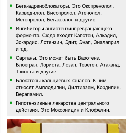
Бета-адреноблокаторы. Это Окспренолол,
Карведилол, Бисопролол, Атенолол,
Метопролол, Бетаксолол и другие.
Ингибиторы ангиотензинпревращающего
фермента. Сюда входят Капотен, Алкадил,
Зокардис, Лотензин, Эдит, Энап, Эналаприл
и т.д.
Сартаны. Это может быть Вазотенз,
Блоктран, Лориста, Лозап, Теветен, Атаканд,
Твинста и другие.
Блокаторы кальциевых каналов. К ним
относят Амплодипин, Дилтиазем, Кордипин,
Верапамил.
Гипотензивные лекарства центрального
действия. Это Моксонидин и Клофелин.