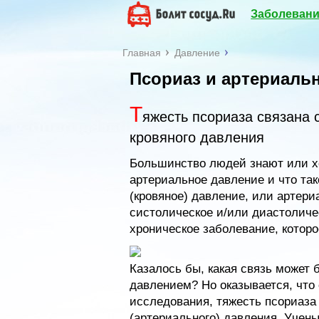
Заболевани
Главная
Давление
Псориаз и артериаль
Т
яжесть псориаза связана 
кровяного давления
Большинство людей знают или хо
артериальное давление и что та
(кровяное) давление, или артери
систолическое и/или диастоличе
хроническое заболевание, которо
Казалось бы, какая связь может
давлением? Но оказывается, что 
исследования, тяжесть псориаза 
(артериального) давления. Учен