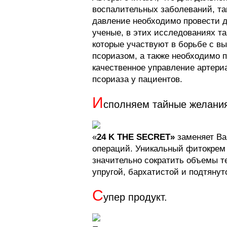
воспалительных заболеваний, так
давление необходимо провести 
ученые, в этих исследованиях т
которые участвуют в борьбе с в
псориазом, а также необходимо 
качественное управление артери
псориаза у пациентов.
И
сполняем тайные желани
«
24
K THE SECRET»
заменяет Ва
операций. Уникальный фитокрем 
значительно сократить объемы 
упругой, бархатистой и подтянут
С
упер продукт.