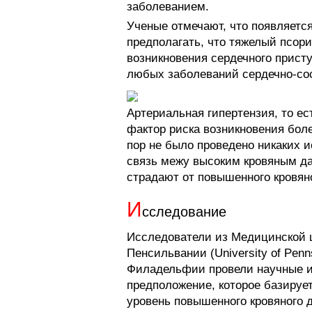
заболеванием.
Ученые отмечают, что появляетс
предполагать, что тяжелый псор
возникновения сердечного присту
любых заболеваний сердечно-со
Артериальная гипертензия, то ес
фактор риска возникновения бол
пор не было проведено никаких 
связь межу высоким кровяным да
страдают от повышенного кровян
И
сследование
Исследователи из Медицинской 
Пенсильвании (University of Penns
Филадельфии провели научные изы
предположение, которое базирует
уровень повышенного кровяного 