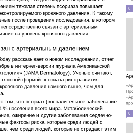
нием тяжелая степень псориаза повышает
0
еконтролируемого кровяного давления. К такому
ные после проведения исследования, в котором
з непосредственно связан с артериальным
ияние на уровень кровяного давления.
язан с артериальным давлением
oday рассказывает о новом исследовании, отчет
тябре в интернет-версии журнала Американской
ология» (JAMA Dermatology). Ученые считают,
Ар
и тяжелой формой псориаза риск развития
«Ар
кровяного давления намного выше, чем для
Про
а.
«Ар
о том, что псориаз (воспалительное заболевание
про
 4 % населения всего мира. Метаболический
0
ение, ожирение и другие заболевания сердечно-
мые факторы риска, которые среди людей с
ше, чем среди людей, которые не страдают этим