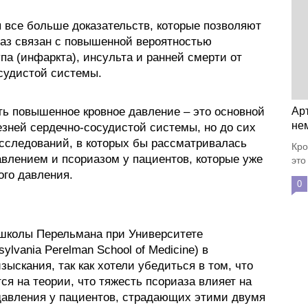
я все больше доказательств, которые позволяют
иаз связан с повышенной вероятностью
па (инфаркта), инсульта и ранней смерти от
судистой системы.
ть повышенное кровное давление – это основной
Ар
не
езней сердечно-сосудистой системы, но до сих
исследований, в которых бы рассматривалась
Кро
влением и псориазом у пациентов, которые уже
это
ого давления.
0
школы Перельмана при Университете
ylvania Perelman School of Medicine) в
скания, так как хотели убедиться в том, что
ся на теории, что тяжесть псориаза влияет на
давления у пациентов, страдающих этими двумя