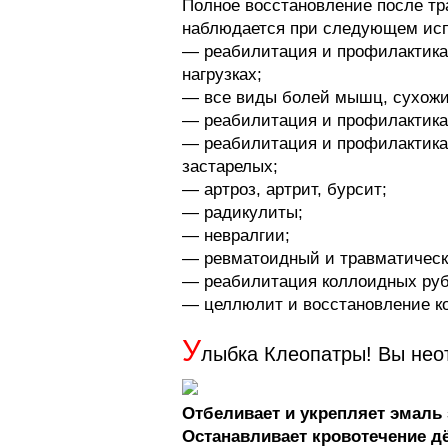
Полное восстановление после т
наблюдается при следующем исп
— реабилитация и профилактика
нагрузках;
— все виды болей мышц, сухожил
— реабилитация и профилактика
— реабилитация и профилактика 
застарелых;
— артроз, артрит, бурсит;
— радикулиты;
— невралгии;
— ревматоидный и травматическ
— реабилитация коллоидных руб
— целлюлит и восстановление ко
У
лыбка Клеопатры! Вы нео
Отбеливает и укрепляет эмаль 
Останавливает кровотечение дёс