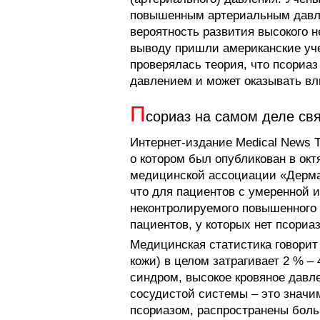
повышенным артериальным давле
вероятность развития высокого н
выводу пришли американские уче
проверялась теория, что псориа
давлением и может оказывать вл
П
сориаз на самом деле св
Интернет-издание Medical News T
о котором был опубликован в ок
медицинской ассоциации «Дермат
что для пациентов с умеренной 
неконтролируемого повышенного 
пациентов, у которых нет псориаз
Медицинская статистика говорит 
кожи) в целом затрагивает 2 % –
синдром, высокое кровяное давл
сосудистой системы – это значи
псориазом, распространены боль