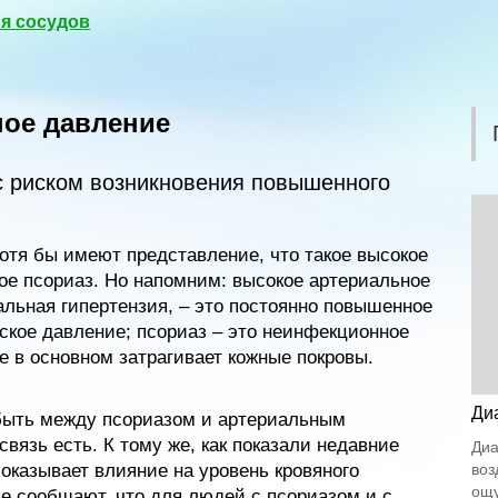
я сосудов
ное давление
с риском возникновения повышенного
тя бы имеют представление, что такое высокое
кое псориаз. Но напомним: высокое артериальное
альная гипертензия, – это постоянно повышенное
ское давление; псориаз – это неинфекционное
е в основном затрагивает кожные покровы.
Ди
 быть между псориазом и артериальным
связь есть. К тому же, как показали недавние
Диа
оказывает влияние на уровень кровяного
воз
ощу
ые сообщают, что для людей с псориазом и с