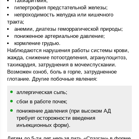
тахиаритмия;
гипертрофия предстательной железы;
непроходимость желудка или кишечного
тракта;
анемии, диатезы геморрагической природы;
пониженное артериальное давление;
кормление грудью.
Наблюдаются нарушения работы системы крови,
жажда, снижение потоотделения, агранулоцитоз,
тахикардия, затруднения в мочеиспускании.
Возможен озноб, боль в горле, затрудненное
глотание. Другие побочные явления:
аллергическая сыпь;
сбои в работе почек;
понижение давления (при высоком АД
требует осторожности введения
инъекционных форм).
Детям до 5-ти лет нельзя пить «Спазган» в форме