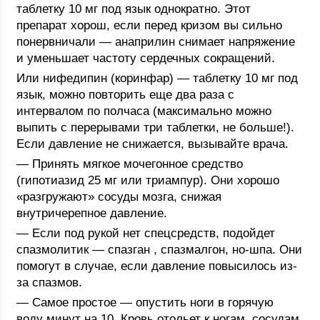
таблетку 10 мг под язык однократно. Этот
препарат хорош, если перед кризом вы сильно
понервничали — анаприлин снимает напряжение
и уменьшает частоту сердечных сокращений.
Или нифедипин (коринфар) — таблетку 10 мг под
язык, можно повторить еще два раза с
интервалом по полчаса (максимально можно
выпить с перерывами три таблетки, не больше!).
Если давление не снижается, вызывайте врача.
— Принять мягкое мочегонное средство
(гипотиазид 25 мг или триампур). Они хорошо
«разгружают» сосуды мозга, снижая
внутричерепное давление.
— Если под рукой нет спецсредств, подойдет
спазмолитик — спазган , спазмалгон, но-шпа. Они
помогут в случае, если давление повысилось из-
за спазмов.
— Самое простое — опустить ноги в горячую
воду минут на 10. Кровь отольет к ногам, сосудам