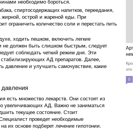
чинами необходимо бороться.
абака, спиртосодержащих напитков, переедания,
 жирной, острой и жареной еды. При
ит ограничить количество соли и перестать пить
духе, ходить пешком, включить легкие
и не должен быть слишком быстрым, следует
Ар
ледует соблюдать четкий режим дня. Эти
не
 стабилизирующих АД препаратов. Далее,
Кро
ь давление и улучшить самочувствие, какие
это
0
 давления
ия есть множество лекарств. Они состоят из
но увеличивающих АД. Важно не заниматься
удшить текущее состояние. Стоит
 Специалист проведет необходимые
на их основе подберет лечение гипотонии.