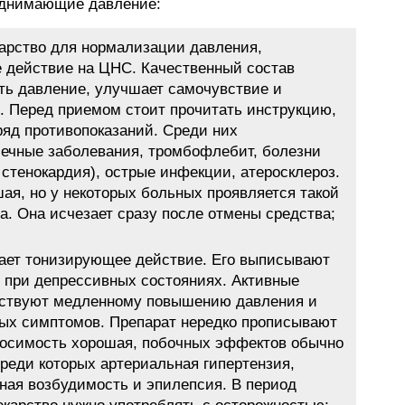
однимающие давление:
карство для нормализации давления,
действие на ЦНС. Качественный состав
ть давление, улучшает самочувствие и
. Перед приемом стоит прочитать инструкцию,
 ряд противопоказаний. Среди них
чечные заболевания, тромбофлебит, болезни
 стенокардия), острые инфекции, атеросклероз.
я, но у некоторых больных проявляется такой
а. Она исчезает сразу после отмены средства;
вает тонизирующее действие. Его выписывают
 и при депрессивных состояниях. Активные
бствуют медленному повышению давления и
ых симптомов. Препарат нередко прописывают
носимость хорошая, побочных эффектов обычно
среди которых артериальная гипертензия,
ная возбудимость и эпилепсия. В период