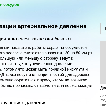
я сосудов
изации артериальное давление
ии давления: какие они бывают
авный показатель работы сердечно-сосудистой
о человека считаются значения 120 на 80 мм рт.
большую или меньшую сторону ведут к
о считать, что увеличенное давление
, потому что может быть причиной инсульта и
АД также несут ряд неприятностей для здоровья.
менно обратиться к врачу, чтобы не возникло
обычно прописывают таблетки для нормализации
Ди
Диа
воз
нарушениях давления
ощу