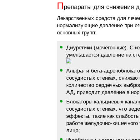
П
репараты для снижения 
Лекарственных средств для лечен
нормализующие давление при его
основных групп:
Диуретики (мочегонные). С 
уменьшается давление на сте
Альфа- и бета-адреноблокат
сосудистых стенках, снижают
количество сердечных выброс
АД, приводит давление в нор
Блокаторы кальциевых канал
сосудистых стенках, что вед
эффекты, такие как слабость
работе желудочно-кишечного 
лица;
Ингибиторы ангионтензинпр