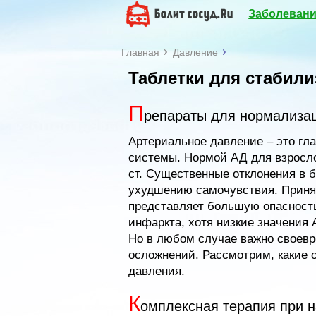
Заболевани
Главная
Давление
Таблетки для стабил
П
репараты для нормализац
Артериальное давление – это гл
системы. Нормой АД для взрослог
ст. Существенные отклонения в 
ухудшению самочувствия. Принят
представляет большую опасность
инфаркта, хотя низкие значения 
Но в любом случае важно своевре
осложнений. Рассмотрим, какие 
давления.
К
омплексная терапия при 