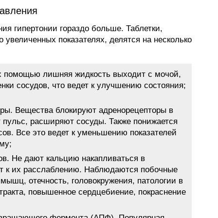
давления
ия гипертонии гораздо больше. Таблетки,
 увеличенных показателях, делятся на несколько
их помощью лишняя жидкость выходит с мочой,
нки сосудов, что ведет к улучшению состояния;
оры. Вещества блокируют адренорецепторы в
 пульс, расширяют сосуды. Также понижается
ов. Все это ведет к уменьшению показателей
му;
ов. Не дают кальцию накапливаться в
ет к их расслаблению. Наблюдаются побочные
 мышц, отечность, головокружения, патологии в
тракта, повышенное сердцебиение, покраснение
евращающего фермента (АПФ). Популярная