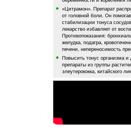
беременности и кормления ле
«Цитрамон». Препарат распро
от головной боли. Он помогае
стабилизации тонуса сосудов
лекарство избавляет от восп
Противопоказания: бронхиаль
желудка, подагра, кровотече
печени, непереносимость пре
Повысить тонус организма и 
препараты из группы растите
элеутерококка, китайского л