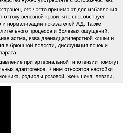
карство нужно употреблять с осторожностью;
странен, его часто принимают для избавления
т оттоку венозной крови, что способствует
 и нормализации показателей АД. Также
алительного процесса и болевых ощущений.
ная астма, язва двенадцатиперстной кишки и
ния в брюшной полости, дисфункция почек и
парата.
давление при артериальной гипотензии помогут
льных адаптогенов. К ним относятся настойки
имонника, родиолы розовой, женьшеня, левзеи.