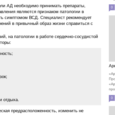
ели АД необходимо принимать препараты,
0
давления являются признаком патологии в
ыть симптомом ВСД. Специалист рекомендует
енений в привычный образ жизни справиться с
й, на патологии в работе сердечно-сосудистой
торы:
ность;
Ар
«Ар
зок;
Про
«Ар
про
0
и отдыха.
ческая предрасположенность, изменить не