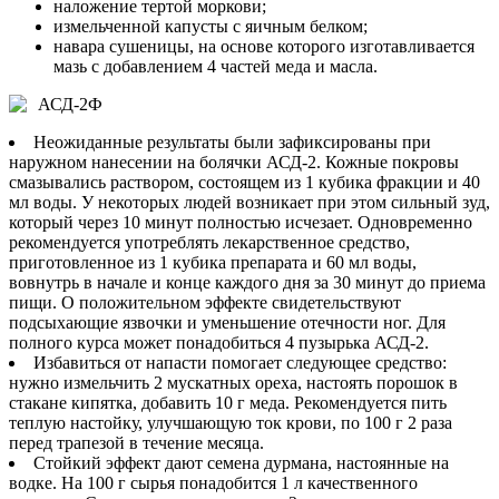
наложение тертой моркови;
измельченной капусты с яичным белком;
навара сушеницы, на основе которого изготавливается
мазь с добавлением 4 частей меда и масла.
АСД-2Ф
Неожиданные результаты были зафиксированы при
наружном нанесении на болячки АСД-2. Кожные покровы
смазывались раствором, состоящем из 1 кубика фракции и 40
мл воды. У некоторых людей возникает при этом сильный зуд,
который через 10 минут полностью исчезает. Одновременно
рекомендуется употреблять лекарственное средство,
приготовленное из 1 кубика препарата и 60 мл воды,
вовнутрь в начале и конце каждого дня за 30 минут до приема
пищи. О положительном эффекте свидетельствуют
подсыхающие язвочки и уменьшение отечности ног. Для
полного курса может понадобиться 4 пузырька АСД-2.
Избавиться от напасти помогает следующее средство:
нужно измельчить 2 мускатных ореха, настоять порошок в
стакане кипятка, добавить 10 г меда. Рекомендуется пить
теплую настойку, улучшающую ток крови, по 100 г 2 раза
перед трапезой в течение месяца.
Стойкий эффект дают семена дурмана, настоянные на
водке. На 100 г сырья понадобится 1 л качественного