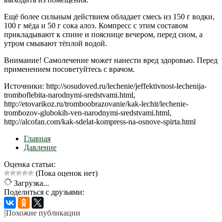
Ещё более сильным действием обладает смесь из 150 г водки,
100 г мёда и 50 г сока алоэ. Компресс с этим составом
прикладывают к спине и пояснице вечером, перед сном, а
утром смывают тёплой водой.
Внимание! Самолечение может нанести вред здоровью. Перед
применением посоветуйтесь с врачом.
Источники: http://sosudoved.ru/lechenie/jeffektivnost-lechenija-
tromboflebita-narodnymi-sredstvami.html,
http://etovarikoz.ru/tromboobrazovanie/kak-lechit/lechenie-
trombozov-glubokih-ven-narodnymi-sredstvami.html,
http://alcofan.com/kak-sdelat-kompress-na-osnove-spirta.html
Главная
Давление
Оценка статьи:
(Пока оценок нет)
Загрузка...
Поделиться с друзьями:
Похожие публикации