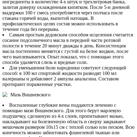
ингредиенты в количестве 4-х штук и трехлитровая банка,
залитая доверху охлажденным кипятком. После 5-и дневной
выдержки 100 г смесь употребляется через полчаса после
стакана горячей воды, выпитой натощак. В
профилактических целях состав можно использовать в
течение года без перерыва.
Самым простым дедовским способом исцеления считается
сосание подсолнечного масла в передней части ротовой
полости в течение 20 минут дважды в день. Консистенция
масла постепенно меняется с густой на белое жидкое, после
чего выплевывается. Опыт показал, что с помощью этого
способа удаляется слизь и вредные соли.
Для уменьшения боли народники советуют следующий
способ: в 100 мл спиртовой жидкости разводят 100 мл
валерианы и добавляют 2 ампулы анальгина. Составом
протирают пораженные участки.
Мазь Вишневского
Воспаленные глубокие вены поддаются лечению с
помощью мази Вишневского. Для этого берут марлевую
подушечку, сделанную из 4-х слоев, пропитывают мазью,
накладывают на болезненную область и сверху закрывают
мешочком размером 10х15 см с теплой солью или песком. Всю
конечность можно забинтовать фланелевой тканью или