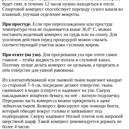
будет снят, в течение 12 часов нужно находиться в тепле.
Спиртовой компресс способствует переходу сухого кашля во
влажный, улучшая отделение мокроты.
При простуде.
Если при переохлаждении или простуде
температура тела не поднимается выше 36,9° C, можно
поставить водочный компресс на грудь или на спину. Для
усиления действия перед процедурой можно смазать
соответствующий участок кожи гусиным жиром.
При отите (на ухо).
Для прогревания уха при отите самое
главное – чтобы жидкость не попала в слуховой канал.
Поэтому лучше делать компресс не цельным, а прорезать в
нём отверстие для ушной раковины.
Из хлопчатобумажной или льняной ткани вырезают квадрат
со стороной 7–9 см, посредине делают отверстие, ткань
смачивают в водке (спирте) и надевают на ухо. Сверху
накладывают вощёную бумагу, на неё – ватную подушечку.
Переднюю часть компресса можно прикрепить к щеке
лейкопластырем. Компресс фиксируют при помощи бинта,
который обводят вокруг головы и завязывают под
подбородком. Сверху надевают тёплый платок или широкий
шерстяной шарф. Такой компресс рекомендуется держать не
более 4 часов.