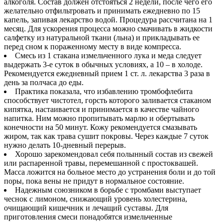
алкоголя. Состав должен отстояться 2 недели, после чего его
желательно отфильтровать и принимать ежедневно по 15
капель, запивая лекарство водой. Процедура рассчитана на 1
месяц. Для ускорения процесса можно смачивать в жидкости
салфетку из натуральной ткани (льна) и прикладывать ее
перед сном к пораженному месту в виде компресса.
Смесь из 1 стакана измельченного лука и меда следует
выдержать 3-е суток в обычных условиях, а 10 – в холоде.
Рекомендуется ежедневный прием 1 ст. л. лекарства 3 раза в
день за полчаса до еды.
Практика показала, что избавлению тромбофлебита
способствует чистотел, горсть которого заливается стаканом
кипятка, настаивается и принимается в качестве чайного
напитка. Ним можно пропитывать марлю и обертывать
конечности на 50 минут. Кожу рекомендуется смазывать
жиром, так как трава сушит покровы. Через каждые 7 суток
нужно делать 10-дневный перерыв.
Хорошо зарекомендовал себя полынный состав из свежей
или распаренной травы, перемешанной с простоквашей.
Масса ложится на больное место до устранения боли и до той
поры, пока вены не придут в нормальное состояние.
Надежным союзником в борьбе с тромбами выступает
чеснок с лимоном, снижающий уровень холестерина,
очищающий кишечник и лечащий суставы. Для
приготовления смеси понадобятся измельченные