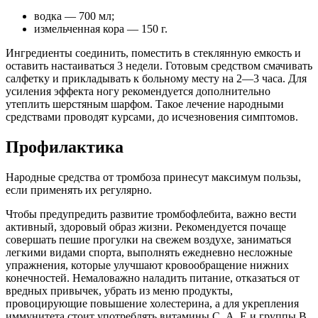
водка — 700 мл;
измельченная кора — 150 г.
Ингредиенты соединить, поместить в стеклянную емкость и
оставить настаиваться 3 недели. Готовым средством смачивать
салфетку и прикладывать к больному месту на 2—3 часа. Для
усиления эффекта ногу рекомендуется дополнительно
утеплить шерстяным шарфом. Такое лечение народными
средствами проводят курсами, до исчезновения симптомов.
Профилактика
Народные средства от тромбоза принесут максимум пользы,
если применять их регулярно.
Чтобы предупредить развитие тромбофлебита, важно вести
активный, здоровый образ жизни. Рекомендуется почаще
совершать пешие прогулки на свежем воздухе, заниматься
легкими видами спорта, выполнять ежедневно несложные
упражнения, которые улучшают кровообращение нижних
конечностей. Немаловажно наладить питание, отказаться от
вредных привычек, убрать из меню продукты,
провоцирующие повышение холестерина, а для укрепления
иммунитета стоит употреблять витамины С, А, Е и группы В.