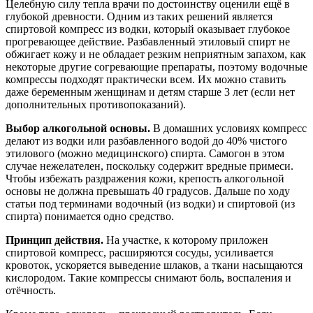
Целебную силу тепла врачи по достоинству оценили ещё в
глубокой древности. Одним из таких решений является
спиртовой компресс из водки, который оказывает глубокое
прогревающее действие. Разбавленный этиловый спирт не
обжигает кожу и не обладает резким неприятным запахом, как
некоторые другие согревающие препараты, поэтому водочные
компрессы подходят практически всем. Их можно ставить
даже беременным женщинам и детям старше 3 лет (если нет
дополнительных противопоказаний).
Выбор алкогольной основы.
В домашних условиях компресс
делают из водки или разбавленного водой до 40% чистого
этилового (можно медицинского) спирта. Самогон в этом
случае нежелателен, поскольку содержит вредные примеси.
Чтобы избежать раздражения кожи, крепость алкогольной
основы не должна превышать 40 градусов. Дальше по ходу
статьи под терминами водочный (из водки) и спиртовой (из
спирта) понимается одно средство.
Принцип действия.
На участке, к которому приложен
спиртовой компресс, расширяются сосуды, усиливается
кровоток, ускоряется выведение шлаков, а ткани насыщаются
кислородом. Такие компрессы снимают боль, воспаления и
отёчность.