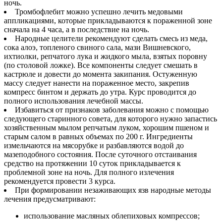
ночь.
Тромбофлебит можно успешно лечить медовыми
аппликациями, которые прикладываются к пораженной зоне
сначала на 4 часа, а в последствие на ночь.
Народные целители рекомендуют сделать смесь из меда,
сока алоэ, топленого свиного сала, мази Вишневского,
ихтиолки, репчатого лука и жидкого мыла, взятых поровну
(по столовой ложке). Все компоненты следует смешать в
кастрюле и довести до момента закипания. Остуженную
массу следует нанести на пораженное место, закрепив
компресс бинтом и держать до утра. Курс проводится до
полного использования лечебной массы.
Избавиться от признаков заболевания можно с помощью
следующего старинного совета, для которого нужно запастись
хозяйственным мылом репчатым луком, хорошим пшеном и
старым салом в равных объемах по 200 г. Ингредиенты
измельчаются на мясорубке и разбавляются водой до
мазеподобного состояния. После суточного отстаивания
средство на протяжении 10 суток прикладывается к
проблемной зоне на ночь. Для полного излечения
рекомендуется провести 3 курса.
При формировании незаживающих язв народные методы
лечения предусматривают:
использование масляных облепиховых компрессов;