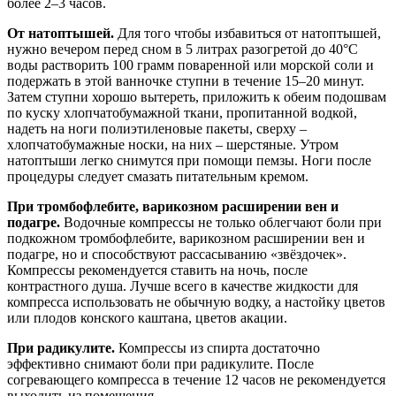
более 2–3 часов.
От натоптышей.
Для того чтобы избавиться от натоптышей,
нужно вечером перед сном в 5 литрах разогретой до 40°C
воды растворить 100 грамм поваренной или морской соли и
подержать в этой ванночке ступни в течение 15–20 минут.
Затем ступни хорошо вытереть, приложить к обеим подошвам
по куску хлопчатобумажной ткани, пропитанной водкой,
надеть на ноги полиэтиленовые пакеты, сверху –
хлопчатобумажные носки, на них – шерстяные. Утром
натоптыши легко снимутся при помощи пемзы. Ноги после
процедуры следует смазать питательным кремом.
При тромбофлебите, варикозном расширении вен и
подагре.
Водочные компрессы не только облегчают боли при
подкожном тромбофлебите, варикозном расширении вен и
подагре, но и способствуют рассасыванию «звёздочек».
Компрессы рекомендуется ставить на ночь, после
контрастного душа. Лучше всего в качестве жидкости для
компресса использовать не обычную водку, а настойку цветов
или плодов конского каштана, цветов акации.
При радикулите.
Компрессы из спирта достаточно
эффективно снимают боли при радикулите. После
согревающего компресса в течение 12 часов не рекомендуется
выходить из помещения.