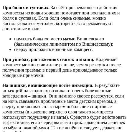
При болях в суставах.
За счёт прогревающего действия
компрессы из водки хорошо помогают при воспалениях и
болях в суставах. Если боли очень сильные, можно
воспользоваться методом, который часто рекомендуют
спортивные врачи:
намазать больное место мазью Вишневского
(бальзамическим линиментом по Вишневскому);
сверху приложить водочный компресс.
При ушибах, растяжениях связок и мышц.
Водочный
компресс можно ставить не раньше, чем через сутки после
получения травмы: в первый день прикладывают только
холодные примочки.
На шишки, возникающие после инъекций.
В результате
инъекций на ягодицах возникают очень болезненные
затвердения – шишки. Они намного скорее рассосутся, если
на ночь смазывать проблемные места детским кремом, а
сверху приклеивать пластырем небольшие спиртовые
компрессы (в качестве верхнего слоя такого компресса
используют подушечку из ваты). Средство будет действовать
эффективнее, если чередовать его прикладыванием лепёшек
из мёда и ржаной муки. Такие лепёшки следует держать не