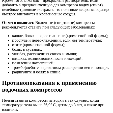
Кроме того, алкоголь – прекрасный растворитель. Если
добавить в предназначенную для компресса водку (спирт)
целебные травяные экстракты, то полезные вещества гораздо
быстрее впитаются в кровеносные сосуды.
От чего помогает.
Водочные (спиртовые) компрессы
рекомендуется ставить при следующих заболеваниях:
кашле, болях в горле и ангине (кроме гнойной формы);
простуде и переохлаждении, если нет температуры;
отите (кроме гнойной формы);
болях в суставах;
ушибах, растяжениях связок и мышц;
шишках, возникающих после инъекций;
появлении натоптышей;
тромбофлебите, варикозном расширении вен и подагре;
радикулите и болях в спине.
Противопоказания к применению
водочных компрессов
Нельзя ставить компрессы из водки в тех случаях, когда
температура тела выше 36,9° C, детям до 3 лет, а также при
наличии: