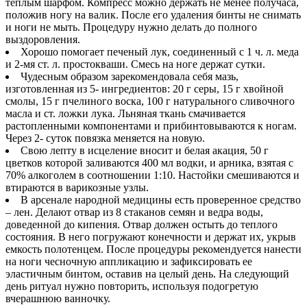
теплым шарфом. Компресс можно держать не менее получаса,
положив ногу на валик. После его удаления бинты не снимать
и ноги не мыть. Процедуру нужно делать до полного
выздоровления.
Хорошо помогает печеный лук, соединенный с 1 ч. л. меда
и 2-мя ст. л. простокваши. Смесь на ноге держат сутки.
Чудесным образом зарекомендовала себя мазь,
изготовленная из 5- ингредиентов: 20 г серы, 15 г хвойной
смолы, 15 г пчелиного воска, 100 г натурального сливочного
масла и ст. ложки лука. Льняная ткань смачивается
растопленными компонентами и прибинтовываются к ногам.
Через 2- суток повязка меняется на новую.
Свою лепту в исцеление вносит и белая акация, 50 г
цветков которой заливаются 400 мл водки, и арника, взятая с
70% алкоголем в соотношении 1:10. Настойки смешиваются и
втираются в варикозные узлы.
В арсенале народной медицины есть проверенное средство
– лен. Делают отвар из 8 стаканов семян и ведра воды,
доведенной до кипения. Отвар должен остыть до теплого
состояния. В него погружают конечности и держат их, укрыв
емкость полотенцем. После процедуры рекомендуется нанести
на ноги чесночную аппликацию и зафиксировать ее
эластичным бинтом, оставив на целый день. На следующий
день ритуал нужно повторить, используя подогретую
вчерашнюю ванночку.