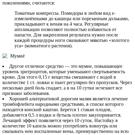
поколениями, считаются:
Томатные компрессы. Помидоры в любом вид е-
измельчёнными до кашицы или порезанным дольками,
прикладывают к венам на 4 часа. Регулярные
аппликации позволяют полностью избавиться от
напасти. Для закрепления результата нужно после
каждой процедуры ноги смазывают мякотью «золотого
уса» (комнатного растения).
Мумиё
Другое отличное средство — это мумие, повышающее
уровень эритроцитов, которые уменьшают свертываемость
крови. Для этого 0,15 г вещества смешивают с водой в
количестве 1 ст. ложки и пьют регулярно без пропусков. Через
несколько дней боль спадает, а в на 10 сутки исчезают все
признаки заболевания.
Хорошей альтернативой дорогим мазям является лечение
тромбофлебита народными средствами, в списке которого
находится конский каштан. Берется 1 стакан плодов,
добавляется 0,5 л водки и бутыль плотно закупоривается.
Лечащий эффект появляется через 10 суток. Настойку в
количестве 10 капель можно употреблять вовнутрь или
смазывать нею воспаленные вены, преимущественно на всю