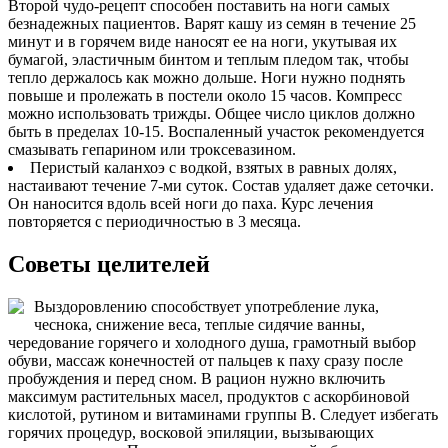
Второй чудо-рецепт способен поставить на ноги самых
безнадежных пациентов. Варят кашу из семян в течение 25
минут и в горячем виде наносят ее на ноги, укутывая их
бумагой, эластичным бинтом и теплым пледом так, чтобы
тепло держалось как можно дольше. Ноги нужно поднять
повыше и пролежать в постели около 15 часов. Компресс
можно использовать трижды. Общее число циклов должно
быть в пределах 10-15. Воспаленный участок рекомендуется
смазывать гепарином или троксевазином.
Перистый каланхоэ с водкой, взятых в равных долях,
настаивают течение 7-ми суток. Состав удаляет даже сеточки.
Он наносится вдоль всей ноги до паха. Курс лечения
повторяется с периодичностью в 3 месяца.
Советы целителей
Выздоровлению способствует употребление лука,
чеснока, снижение веса, теплые сидячие ванны,
чередование горячего и холодного душа, грамотный выбор
обуви, массаж конечностей от пальцев к паху сразу после
пробуждения и перед сном. В рацион нужно включить
максимум растительных масел, продуктов с аскорбиновой
кислотой, рутином и витаминами группы В. Следует избегать
горячих процедур, восковой эпиляции, вызывающих