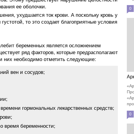
ования ее оболочки.
0
шения, ухудшается ток крови. А поскольку кровь у
густотой, то это создает благоприятные условия
лебит беременных является осложнением
ществует ряд факторов, которые предрасполагают
ди них необходимо отметить следующие:
ний вен и сосудов;
Ар
«Ар
Про
«Ар
ии;
про
 времени гормональных лекарственных средств;
0
рови;
о время беременности;