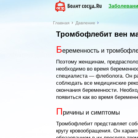
Заболевани
Главная
Давление
Тромбофлебит вен ма
Б
еременность и тромбофле
Поэтому женщинам, предрасполо
необходимо во время беременно
специалиста — флеболога. Он р
соблюдать все медицинские реко
окончания беременности. Необхо
появиться как во время беременн
П
ричины и симптомы
Тромбофлебит представляет соб
кругу кровообращения. Он характ
образованием в их просвете тро