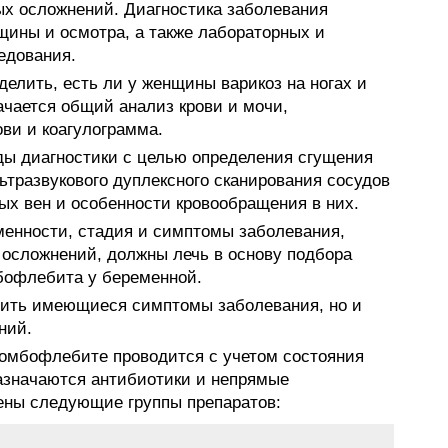
х осложнений. Диагностика заболевания
щины и осмотра, а также лабораторных и
едования.
елить, есть ли у женщины варикоз на ногах и
ачается общий анализ крови и мочи,
ви и коагулограмма.
ды диагностики с целью определения сгущения
тразвукового дуплексного сканирования сосудов
ых вен и особенности кровообращения в них.
еменности, стадия и симптомы заболевания,
 осложнений, должны лечь в основу подбора
бофлебита у беременной.
нить имеющиеся симптомы заболевания, но и
ний.
ромбофлебите проводится с учетом состояния
азначаются антибиотики и непрямые
ены следующие группы препаратов: