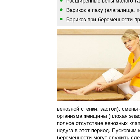
Расширенные вены малого та
Варикоз в паху (влагалища, 
Варикоз при беременности п
венозной стенки, застои), смен
организма женщины (плохая элас
полное отсутствие венозных клап
недуга в этот период. Пусковым
беременности могут служить сл