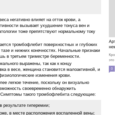
еса негативно влияет на отток крови, а
ктивности вызывает ухудшение тонуса вен и
атологии тоже препятствуют нормальному току
Ар
ается тромбофлебит поверхностных и глубоких
не
 тазе и нижних конечностях. Начальные признаки
Кро
шь в третьем триместре беременности.
это
ального выражены, так как к концу
0
вка в весе, женщина становится малоактивной, и
физиологические изменения крови.
ее легкое течение, поскольку он визуально
озможность своевременно обнаружить
. Симптомы такого тромбофлебита следующие:
в результате гиперемии;
оже, в месте расположения воспаленной вены;