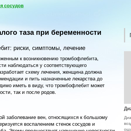
я сосудов
лого таза при беременности
бит: риски, симптомы, лечение
женным к возникновению тромбофлебита,
сти наблюдаться у соответствующего
азработает схему лечения, женщина должна
мендации и пить назначенные лекарства до
димо иметь в виду, что тромбофлебит может
ости, так и после родов.
Ди
ой заболевание вен, относящихся к большому
Диа
воз
еризуется воспалением стенок сосудов и
ощу
мба. Этому предшествует нарушение целостности