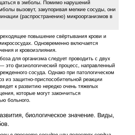
ащаться в эмболы. Помимо нарушений
мболы вызовут, закупоривая мелкие сосуды, они
минации (распространению) микроорганизмов в
преходящее повышение свёртывания крови и
микрососудах. Одновременно включается
чения и кровоизлияния.
боза для организма следует проводить с двух
 — это физиологический процесс, направленный
врежденного сосуда. Однако при патологическом
оз из защитно-приспособительной реакции
ведет к развитию нередко очень тяжелых
щения, которые могут закончиться
ью больного.
развития, биологическое значение. Виды,
ов.
ови в просвете сосудов или полостях сердца.