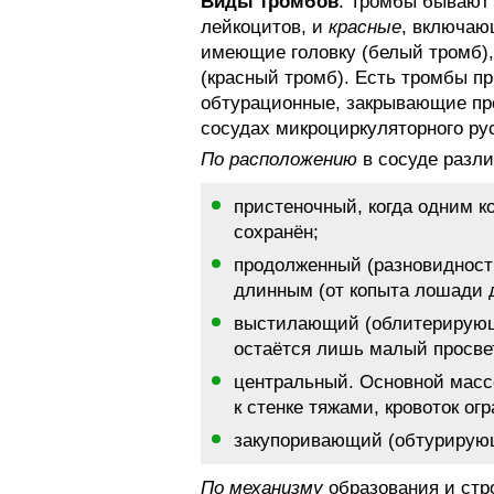
Виды тромбов
. Тромбы бываю
лейкоцитов, и
красные
, включаю
имеющие головку (белый тромб),
(красный тромб). Есть тромбы п
обтурационные, закрывающие про
сосудах микроциркуляторного ру
По расположению
в сосуде разл
пристеночный, когда одним ко
сохранён;
продолженный (разновидност
длинным (от копыта лошади д
выстилающий (облитерирующи
остаётся лишь малый просве
центральный. Основной масс
к стенке тяжами, кровоток ог
закупоривающий (обтурирующ
По механизму
образования и стр