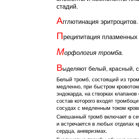
стадий.
А
гглютинация эритроцитов.
П
реципитация плазменных 
М
орфология тромба.
В
ыделяют белый, красный, 
Белый тромб, состоящий из тром
медленно, при быстром кровотоке
эндокарда, на створках кла­пано
состав кото­рого входят тромбоц
сосудах с медленным током крови
Смешанный тромб включает в себ
и встречается в любых отделах кр
сердца, аневризмах.