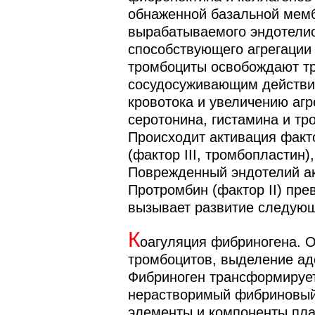
обнаженной базальной мемб
вырабатываемого эндотели
способствующего агрегации
тромбоциты освобождают т
сосудосуживающим действи
кровотока и увеличению агр
серотонина, гистамина и тр
Происходит активация факто
(фактор III, тромбопластин)
Поврежденный эндотелий акт
Протромбин (фактор II) прев
вызывает развитие следующ
К
оагуляция фибриногена. 
тромбоцитов, выделение ад
Фибриноген трансформируе
нерастворимый фибриновый
элементы и компоненты пл