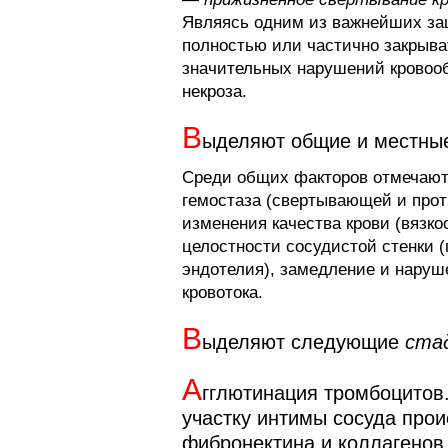
Являясь одним из важнейших за
полностью или частично закрыват
значительных нарушений кровоо
некроза.
В
ыделяют общие и местны
Среди общих факторов отмечаю
гемостаза (свертывающей и прот
изменения качества крови (вязк
целост­ности сосудистой стенки
эндотелия), замедление и наруше
кровотока.
В
ыделяют следующие
ста
А
гглютинация тромбоцитов.
участку интимы сосуда прои
фибронектина и коллагенов I