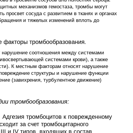
щитных механизмов гемостаза, тромбы могут
ь просвет сосуда с развити­ем в тканях и органах
бращения и тяжелых изменений вплоть до
е факторы тромбообразования
.
т нарушение соотношения между системами
ивосвертывающей системами крови), а также
ости). К местным факторам относят нарушение
 (повреждение структуры и нарушение функции
ние (завихрения, турбу­лентное движение)
дии тромбообразования:
 Адгезия тромбоцитов к по­врежденному
сходит за счет тромбоцитарного
II и IV типов, входящих в состав