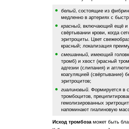
белый
, состоящие из фибрин
медленно в артериях с быстр
красный
, включающий ещё и 
свёртывании крови, когда се
эритроциты. Цвет свежеобра
красный; локализация преиму
смешанный
, имеющий головк
тромб) и хвост (красный тро
адгезии (слипания) и агглют
коагуляцией (свёртывание) б
эритроцитов;
гиалиновый
. Формируется в 
тромбоцитов, преципитирова
гемолизированных эритроцит
напоминают гиалиновую масс
Исход тромбоза
может быть бла