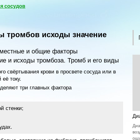
я сосудов
ы тромбов исходы значение
 местные и общие факторы
ие и исходы тромбоза. Тромб и его виды
о свёртывания крови в просвете сосуда или в
её току.
деляют три главных фактора
й стенки;
Ди
Диа
удах.
воз
ощу