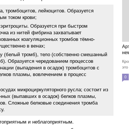
а, тромбоцитов, лейкоцитов. Образуется
ым током крови;
эритроциты. Образуется при быстром
точка из нитей фибрина захватывает
зованных коагуляционных тромбов тёмно-
щественно в венах;
Ар
не
у (белый тромб), тело (собственно смешанный
мб). Образуется чередованием процессов
Кро
это
инации (выпадения в осадок) тромбоцитов с
елков плазмы, вовлечением в процесс
0
сосудах микроциркуляторного русла; состоит из
нных (выпавших в осадок) белков плазмы,
ов. Сложные белковые соединения тромба
у.
гоприятным и неблагоприятным.