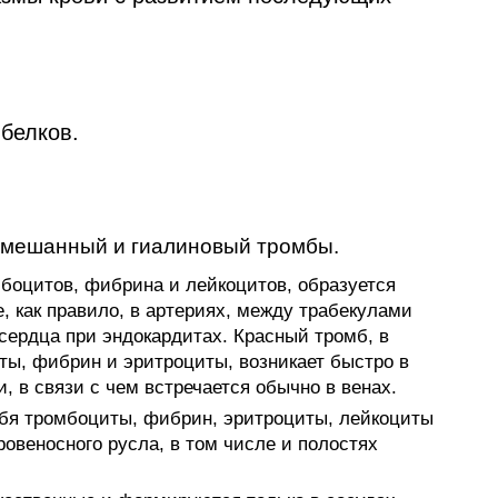
белков.
смешанный и гиали­новый тромбы.
боцитов, фибри­на и лейкоцитов, образуется
, как правило, в артериях, между трабекулами
в сердца при эндокардитах. Красный тромб, в
иты, фибрин и эритроциты, возникает быстро в
, в связи с чем встречается обычно в венах.
я тромбоциты, фиб­рин, эритроциты, лейкоциты
ове­носного русла, в том числе и полостях