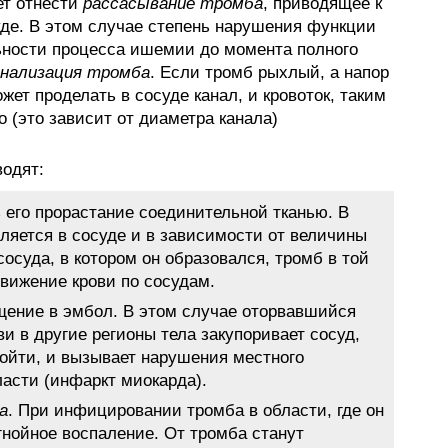
т отнести
рассасывание тромба
, приводящее к
уде. В этом случае степень нарушения функции
льности процесса ишемии до момента полного
анализация тромба
. Если тромб рыхлый, а напор
ожет проделать в сосуде канал, и кровоток, таким
 (это зависит от диаметра канала)
одят:
ть его прорастание соединительной тканью. В
пляется в сосуде и в зависимости от величины
осуда, в котором он образовался, тромб в той
вижение крови по сосудам.
щение в эмбол. В этом случае оторвавшийся
и в другие регионы тела закупоривает сосуд,
ройти, и вызывает нарушения местного
асти (инфаркт миокарда).
а
. При инфицировании тромба в области, где он
гнойное воспаление. От тромба станут