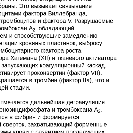
раны. Это вызывает связыва­ние
оцитами фактора Виллебранда,
 тромбоцитов и фактора V. Разрушае­мые
ромбоксан А
, обладающий
2
ем и способствую­щие замедлению
егации кровяных пластинок, выбросу
омбоцитарного фактора роста.
ра Хагемана (XII) и тканевого активатора
, запускаю­щих коагуляционный каскад.
иви­рует проконвертин (фактор VII).
ра­щается в тромбин (фактор IIa), что и
ей стадии.
Отмечается дальнейшая дегрануляция
енозиндифосфата и тром­боксана А
.
2
тся в фибрин и формируется
 сверток, захватывающий форменные
азмы крови с развитием последующих