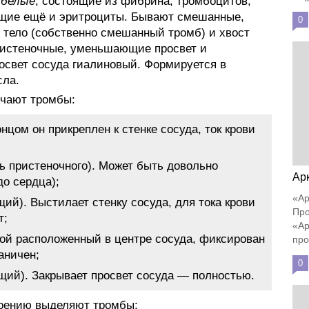
т
белые
, состоящие из фибрина, тромбоцитов,
щие ещё и эритроциты. Бывают смешанные,
0
 тело (собственно смешанный тромб) и хвост
ристеночные, уменьшающие просвет и
свет сосуда гиалиновый. Формируется в
сла.
ичают тромбы:
нцом он прикреплен к стенке сосуда, ток крови
ь пристеночного). Может быть довольно
Ар
о сердца);
«Ар
й). Выстилает стенку сосуда, для тока крови
Про
т;
«Ар
ой расположенный в центре сосуда, фиксирован
про
раничен;
0
ий). Закрывает просвет сосуда — полностью.
оению выделяют тромбы: