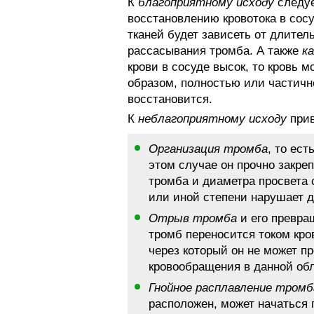
К
благоприятному исходу
следуе
восстановлению кровотока в сос
тканей будет зависеть от длите
рассасывания тромба. А также
к
крови в сосуде высок, то кровь м
образом, полностью или частично
восстановится.
К
неблагоприятному исходу
прив
Организация тромба
, то ес
этом случае он прочно закре
тромба и диаметра просвета с
или иной степени нарушает д
Отрыв тромба
и его превра
тромб переносится током кров
через который он не может п
кровообращения в данной обл
Гнойное расплавление тромб
расположен, может начаться 