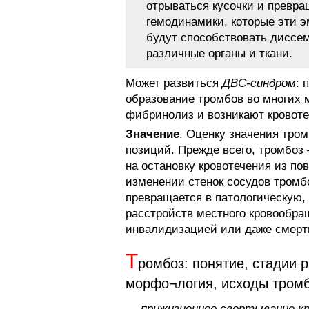
отрываться кусочки и превр
гемодинамики, которые эти э
будут способствовать диссе
различные органы и ткани.
Может развиться
ДВС-синдром
: 
образование тромбов во многих 
фибринолиз и возникают кровоте
Значение
. Оценку значения тром
позиций. Прежде всего, тромбоз
на остановку кровотечения из по
изменении стенок сосудов тромб
превращается в патологическую, 
расстройств местного кровообра
инвалидизацией или даже смерт
Т
ромбоз: понятие, стадии 
морфо¬логия, исходы тромб
—
прижизненное свертывание кр