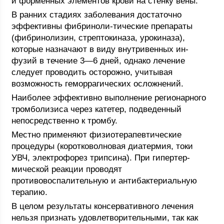
и форменных элементов крови на стенку вены.
В ранних стадиях заболевания достаточно
эффективны фибриноли-тические препараты
(фибринолизин, стрептокиназа, урокиназа),
которые назначают в виду внутривенных ин-
фузий в течение 3—6 дней, однако лечение
следует проводить осторожно, учитывая
возможность геморрагических осложнений.
Наиболее эффективно выполнение регионарного
тромболизиса через катетер, подведенный
непосредственно к тромбу.
Местно применяют физиотерапевтические
процедуры (коротковолновая диатермия, токи
УВЧ, электрофорез трипсина). При гипертер-
мической реакции проводят
противовоспалительную и антибактериальную
терапию.
В целом результаты консервативного лечения
нельзя признать удовлетворительными, так как