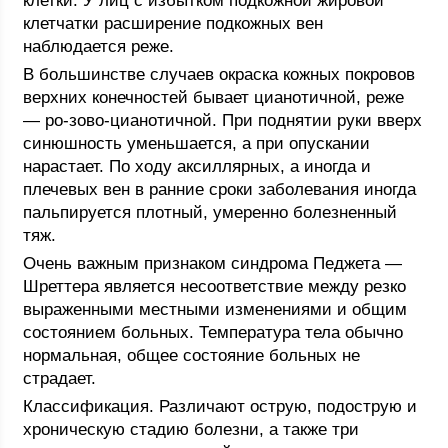
клетки. У лиц с избытком подкожной жировой
клетчатки расширение подкожных вен
наблюдается реже.
В большинстве случаев окраска кожных покровов
верхних конечностей бывает цианотичной, реже
— ро-зово-цианотичной. При поднятии руки вверх
синюшность уменьшается, а при опускании
нарастает. По ходу аксиллярных, а иногда и
плечевых вен в ранние сроки заболевания иногда
пальпируется плотный, умеренно болезненный
тяж.
Очень важным признаком синдрома Педжета —
Шреттера является несоответствие между резко
выраженными местными изменениями и общим
состоянием больных. Температура тела обычно
нормальная, общее состояние больных не
страдает.
Классификация. Различают острую, подострую и
хроническую стадию болезни, а также три