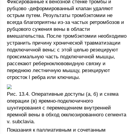
Фиксированные к венозной стенке тромбы и
рубцово -деформированный клапан удаляют
острым путем. Результаты тромбэктомии не
всегда благоприятны из-за частых ретромбозов и
рубцового сужения вены в области
вмешательства. После тромбэктомии необходимо
устранить причину хронической травматизации
подключичной вены; с этой целью резецируют
проксимальную часть подключичной мышцы,
рассекают реберноклювовидную связку и
переднюю лестничную мышцу, резецируют
отросток I ребра или ключицы.
Рис. 13.4. Оперативные доступы (а, б) и схема
операции (в) яремно-подключичного
шунтирования с перемещением внутренней
яремной вены в обход окклюзированного сегмента
v. subclavia.
Показания к паллиативным и сочетанным