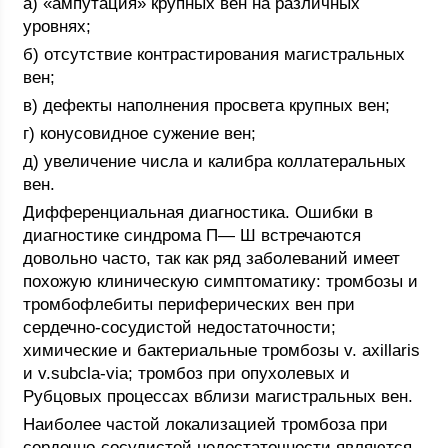
а) «ампутация» крупных вен на различных
уровнях;
б) отсутствие контрастирования магистральных
вен;
в) дефекты наполнения просвета крупных вен;
г) конусовидное сужение вен;
д) увеличение числа и калибра коллатеральных
вен.
Дифференциальная диагностика. Ошибки в
диагностике синдрома П— Ш встречаются
довольно часто, так как ряд заболеваний имеет
похожую клиническую симптоматику: тромбозы и
тромбофлебиты периферических вен при
сердечно-сосудистой недостаточности;
химические и бактериальные тромбозы v. axillaris
и v.subcla-via; тромбоз при опухолевых и
Рубцовых процессах вблизи магистральных вен.
Наиболее частой локализацией тромбоза при
сердечно-сосудистой недостаточности являются