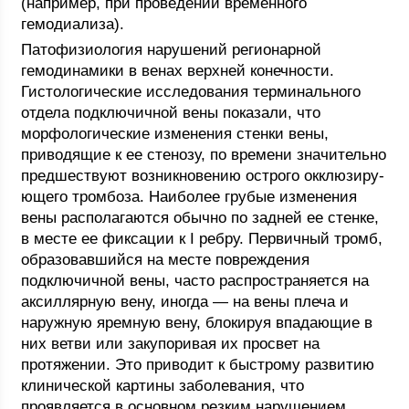
(например, при проведении временного
гемодиализа).
Патофизиология нарушений регионарной
гемодинамики в венах верхней конечности.
Гистологические исследования терминального
отдела подключичной вены показали, что
морфологические изменения стенки вены,
приводящие к ее стенозу, по времени значительно
предшествуют возникновению острого окклюзиру-
ющего тромбоза. Наиболее грубые изменения
вены располагаются обычно по задней ее стенке,
в месте ее фиксации к I ребру. Первичный тромб,
образовавшийся на месте повреждения
подключичной вены, часто распространяется на
аксиллярную вену, иногда — на вены плеча и
наружную яремную вену, блокируя впадающие в
них ветви или закупоривая их просвет на
протяжении. Это приводит к быстрому развитию
клинической картины заболевания, что
проявляется в основном резким нарушением