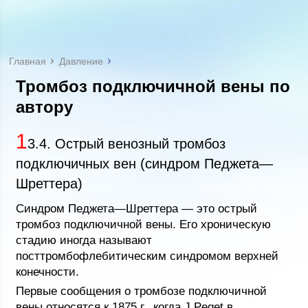
Главная
Давление
Тромбоз подключичной вены по
автору
1
3.4. Острый венозный тромбоз
подключичных вен (синдром Педжета—
Шреттера)
Синдром Педжета—Шреттера — это острый
тромбоз подключичной вены. Его хроническую
стадию иногда называют
посттромбофлебитическим синдромом верхней
конечности.
Первые сообщения о тромбозе подключичной
вены относятся к 1875 г., когда J.Peget в