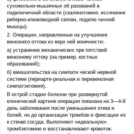
сухожильно-мышечных об разований в
подключичной области (скаленотомия, иссечение
реберно-клювовидной связки, подклю чичной
мышцы).
2. Операции, направленные на улучшение
венозного оттока из верх ней конечности:
а) устранение механических пре пятствий
венозному оттоку (на пример, костных
образований);
б) вмешательства на симпати ческой нервной
системе (периарте-риальная и перивенозная
симпатэктомия).
В острой стадии болезни при развернутой
клинической картине операция показана на 3—4-й
день заболевания после уменьшения отека и
болей, но до организации тромбов и фиксации их
к стенке сосуда. Выполняют «идеальную»
тромбэктомию и восстанавливают кровоток.