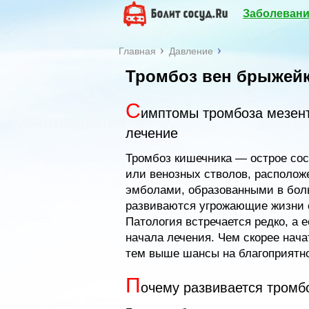
Заболевани
Главная
Давление
Тромбоз вен брыжейк
С
имптомы тромбоза мезент
лечение
Тромбоз кишечника — острое сос
или венозных стволов, располож
эмболами, образованными в боль
развиваются угрожающие жизни 
Патология встречается редко, а 
начала лечения. Чем скорее нач
тем выше шансы на благоприятн
П
очему развивается тромб