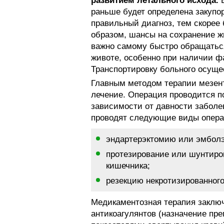
развитием летального исхода.
Б
раньше будет определена закупо
правильный диагноз, тем скорее
образом, шансы на сохранение ж
важно самому быстро обращаться
животе, особенно при наличии фа
Транспортировку больного осуще
Главным методом терапии мезент
лечение. Операция проводится п
зависимости от давности заболе
проводят следующие виды опера
эндартерэктомию или эмбол
протезирование или шунтиро
кишечника;
резекцию некротизированного
Медикаментозная терапия заключ
антикоагулянтов (назначение пре