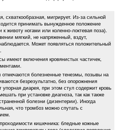
я, схваткообразная, мигрирует. Из-за сильной
ходится принимать вынужденное положение
 к животу ногами или коленно-локтевая поза).
вении мягкий, не напряженный, вздут,
 наблюдается. Может появляться положительный
.
ссы имеют включения кровянистых частичек,
ементами.
и отмечаются болезненные тенезмы, позывы на
иваются безрезультатно, без опорожнения
т упорная диарея, при этом стул содержит кровь
мешать при установке диагноза, так как также
страненной болезни (дизентерии). Иногда
льная, что тромбоз можно спутать с
ием.
проходимости кишечника: бледные кожные