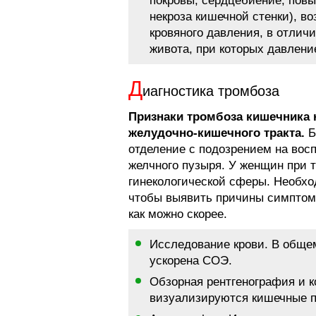
покровы, сердцебиение, пов
некроза кишечной стенки), в
кровяного давления, в отлич
живота, при которых давление
Д
иагностика тромбоза
Признаки тромбоза кишечника
желудочно-кишечного тракта.
Б
отделение с подозрением на вос
желчного пузыря. У женщин при 
гинекологической сферы. Необхо
чтобы выявить причины симптомо
как можно скорее.
Исследование крови. В обще
ускорена СОЭ.
Обзорная рентгенография и 
визуализируются кишечные пе