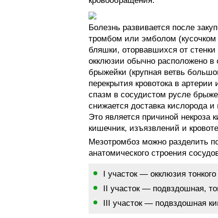
кровообращения.
Болезнь развивается после заку
тромбом или эмболом (кусочком
бляшки, оторвавшихся от стенки
окклюзии обычно расположено в 
брыжейки (крупная ветвь большо
перекрытия кровотока в артерии
спазм в сосудистом русле брыже
снижается доставка кислорода и 
Это является причиной некроза 
кишечник, изъязвлений и кровот
Мезотромбоз можно разделить по
анатомического строения сосудо
I участок — окклюзия тонкого
II участок — подвздошная, то
III участок — подвздошная ки