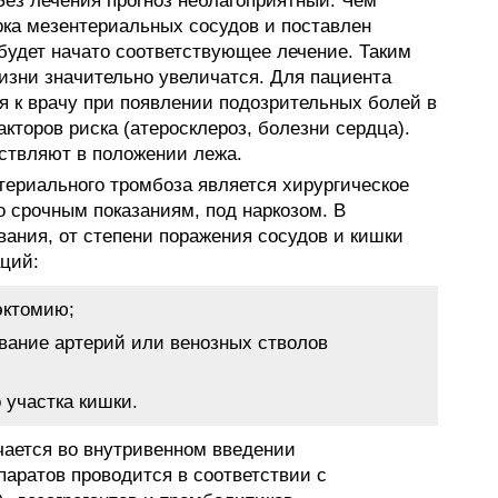
ез лечения прогноз неблагоприятный. Чем
рка мезентериальных сосудов и поставлен
 будет начато соответствующее лечение. Таким
изни значительно увеличатся. Для пациента
 к врачу при появлении подозрительных болей в
кторов риска (атеросклероз, болезни сердца).
ствляют в положении лежа.
ериального тромбоза является хирургическое
о срочным показаниям, под наркозом. В
вания, от степени поражения сосудов и кишки
ций:
эктомию;
вание артерий или венозных стволов
 участка кишки.
ается во внутривенном введении
паратов проводится в соответствии с