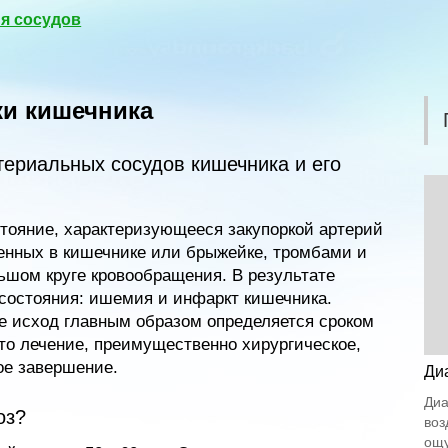
я сосудов
и кишечника
ериальных сосудов кишечника и его
тояние, характеризующееся закупоркой артерий
енных в кишечнике или брыжейке, тромбами и
шом круге кровообращения. В результате
состояния: ишемия и инфаркт кишечника.
ее исход главным образом определяется сроком
ато лечение, преимущественно хирургическое,
ое завершение.
Ди
Диа
оз?
воз
ощу