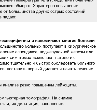
ышение температуры тела (следствие появления
озможен обморок. Характерно повышение
ие от большинства других острых состояний
 падает.
 неспецифичны и напоминают многие болезни
ольшинство больных поступают в хирургическое
паление аппендикса, поджелудочной железы или
таких симптомах исключают патологию
димо тщательно и быстро обследовать больного
в, поставить верный диагноз и начать лечение
м анализе резко повышенны лейкоциты,
компьютерная томография. На снимке
тли, их дилатация, заполнение.