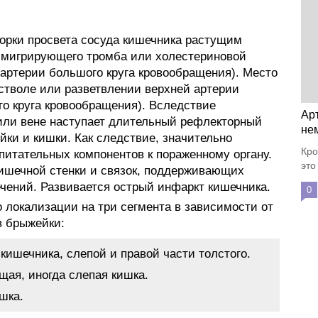
порки просвета сосуда кишечника растущим
 мигрирующего тромба или холестериновой
 артерии большого круга кровообращения). Место
стволе или разветвлении верхней артерии
го круга кровообращения). Вследствие
Ар
 или вене наступает длительный рефлекторный
не
йки и кишки. Как следствие, значительно
Кро
питательных компонентов к пораженному органу.
это
кишечной стенки и связок, поддерживающих
ечений. Развивается острый инфаркт кишечника.
0
 локализации на три сегмента в зависимости от
в брыжейки:
 кишечника, слепой и правой части толстого.
щая, иногда слепая кишка.
шка.