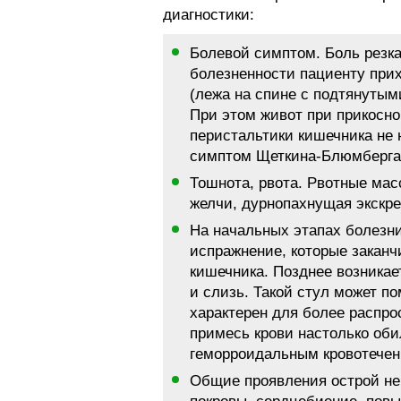
диагностики:
Болевой симптом. Боль резка
болезненности пациенту при
(лежа на спине с подтянутыми
При этом живот при прикосно
перистальтики кишечника не
симптом Щеткина-Блюмберга
Тошнота, рвота. Рвотные ма
желчи, дурнопахнущая экскр
На начальных этапах болезн
испражнение, которые заканч
кишечника. Позднее возникае
и слизь. Такой стул может по
характерен для более распро
примесь крови настолько оби
геморроидальным кровотечен
Общие проявления острой не