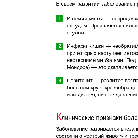
В своем развитии заболевание п
Ишемия кишки — непродолжи
сосудам. Проявляется сильн
стулом.
Инфаркт кишки — необратим
при которых наступает инток
нестерпимыми болями. Под 
Мондора) — это скапливаетс
Перитонит — разлитое воспа
большом круге кровообращен
или диарея, низкое давление
К
линические признаки боле
Заболевание развивается внеза
состоянию «острый живот» и тр