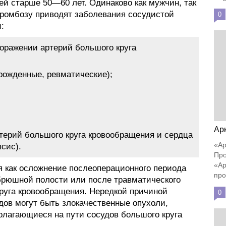
ей старше 50—60 лет. Одинаково как мужчин, так
ромбозу приводят заболевания сосудистой
0
:
поражении артерий большого круга
рожденные, ревматические);
Ар
терий большого круга кровообращения и сердца
«Ар
псис).
Про
«Ар
я как осложнение послеоперационного периода
про
брюшной полости или после травматического
руга кровообращения. Нередкой причиной
0
дов могут быть злокачественные опухоли,
лагающиеся на пути сосудов большого круга