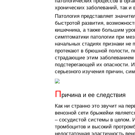
патологических процессов в орга
хронических заболеваний, так и 
Патология представляет значите
быстротой развития, возможност
кишечника, а также большим уро
симптоматики патологии при мез
начальных стадиях признаки не 
протекают в брюшной полости, п
страдающие этим заболеванием з
подстерегающей их опасности. И
серьезного изучения причин, сим
П
ричина и ее следствия
Как ни странно это звучит на пе
венозной сети брыжейки являетс
– сосудистой системы в целом. 
тромбоцитов и высокий протромби
недостаточная эластичность вено