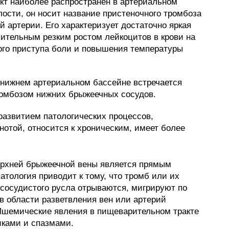
т наиболее распространен в артериальном
ости, он носит название пристеночного тромбоза
 артерии. Его характеризует достаточно яркая
чительным резким ростом лейкоцитов в крови на
ого приступа боли и повышения температуры
 нижнем артериальном бассейне встречается
ромбозом нижних брыжеечных сосудов.
азвитием патологических процессов,
нотой, относится к хроническим, имеет более
ерхней брыжеечной вены является прямым
атология приводит к тому, что тромб или их
 сосудистого русла отрываются, мигрируют по
в области разветвления вен или артерий
Ишемические явления в пищеварительном тракте
ками и спазмами.