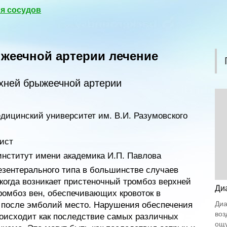
я сосудов
жеечной артерии лечение
хней брыжеечной артерии
дицинский университет им. В.И. Разумовского
ист
нститут имени академика И.П. Павлова
зентерального типа в большинстве случаев
когда возникает пристеночный тромбоз верхней
Ди
ромбоз вен, обеспечивающих кровоток в
Диа
 после эмболий место. Нарушения обеспечения
воз
роисходит как последствие самых различных
ощу