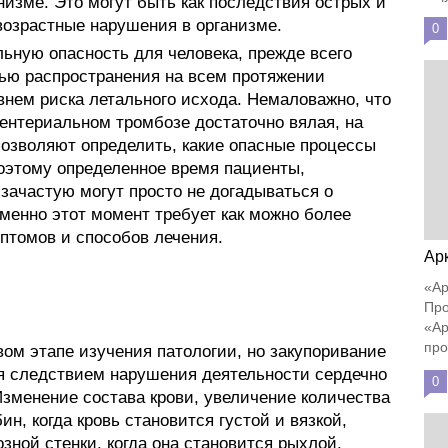
низме. Это могут быть как последствия острых и
возрастные нарушения в организме.
0
льную опасность для человека, прежде всего
ью распространения на всем протяжении
внем риска летального исхода. Немаловажно, что
ентериальном тромбозе достаточно вялая, на
позволяют определить, какие опасные процессы
оэтому определенное время пациенты,
ачастую могут просто не догадываться о
менно этот момент требует как можно более
птомов и способов лечения.
Ар
«Ар
Про
«Ар
про
рвом этапе изучения патологии, но закупоривание
я следствием нарушения деятельности сердечно
0
Изменение состава крови, увеличение количества
н, когда кровь становится густой и вязкой,
зной стенки, когда она становится рыхлой,