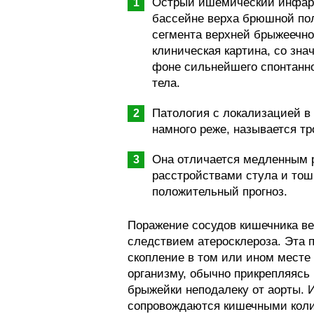
Острый ишемический инфарк
бассейне верха брюшной пол
сегмента верхней брыжеечной
клиническая картина, со зна
фоне сильнейшего спонтанн
тела.
Патология с локализацией в
намного реже, называется т
Она отличается медленным р
расстройствами стула и тош
положительный прогноз.
Поражение сосудов кишечника в
следствием атеросклероза. Эта п
скопление в том или ином месте
организму, обычно прикрепляясь 
брыжейки неподалеку от аорты. 
сопровождаются кишечными коли