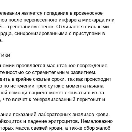
левания является попадание в кровеносное
лов после перенесенного инфаркта миокарда или
 – трепетанием стенок. Отличается сильными
ердца, синхронизированными с приступами в
а.
тики
ишемии проявляется масштабное повреждение
течностью со стремительным развитием.
ить в крайне сжатые сроки, так как происходит
 по истечении трех суток с момента начала
тной помощи пациент может скончаться из-за
 что влечет к генерализованный перитонит и
вании показаний лабораторных анализов крови,
ейкоцитоз и падение эритроцитов. Немаловажно
торых масса свежей крови, а также сбор жалоб