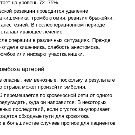
тает на уровень 72 -75%.
еской резекции проводится удаление
а кишечника, тромбэктомия, ревизия брыжейки.
 анестезией. В послеоперационном периоде
сстанавливающее лечение.
сле операции в различных ситуациях. Прежде
е отдела кишечника, слабость анастомоза,
ромбоз или инфаркт участка кишки.
ромбоза артерий
 опасны, чем венозные, поскольку в результате
го отрыва может произойти эмболия.
б перемещается по кровеносной сети от одного
редугадать, куда он направится. В некоторых
вных последствий, если сгусток закупоривает
ходятся обходные пути для кровотока
о в большинстве случаев прогноз для пациентов