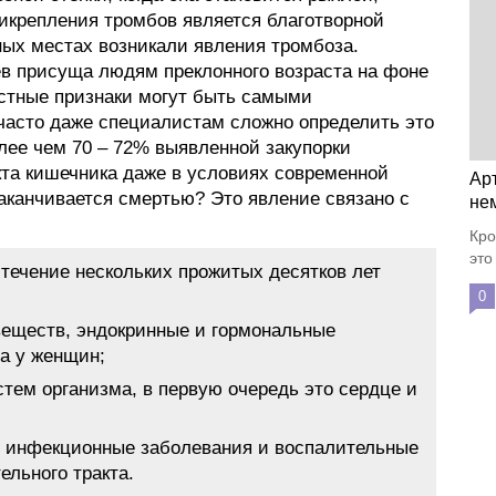
икрепления тромбов является благотворной
ных местах возникали явления тромбоза.
в присуща людям преклонного возраста на фоне
стные признаки могут быть самыми
часто даже специалистам сложно определить это
лее чем 70 – 72% выявленной закупорки
кта кишечника даже в условиях современной
Ар
канчивается смертью? Это явление связано с
не
Кро
это
течение нескольких прожитых десятков лет
0
еществ, эндокринные и гормональные
а у женщин;
тем организма, в первую очередь это сердце и
 инфекционные заболевания и воспалительные
льного тракта.