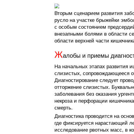
Вторым сценарием развития забо
русло на участке брыжейки эмбо
с особым состоянием предсердий
внезапными болями в области с
области верхней части кишечник
Ж
алобы и приемы диагнос
На начальных этапах развития 
слизистых, сопровождающееся о
Диагностирование следует провод
отторжение слизистых. Буквально
заболевания без оказания урген
некроза и перфорации кишечника,
смерть.
Диагностика проводится на осно
где фиксируется нарастающий л
исследование рвотных масс, в ко