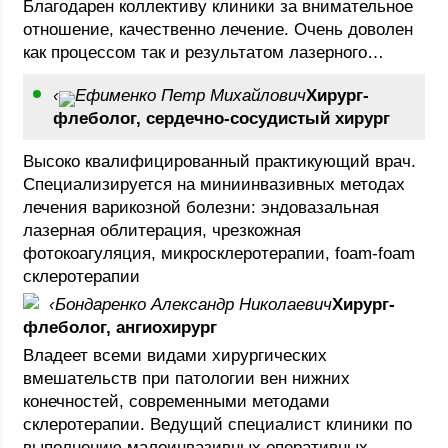
Благодарен коллективу клиники за внимательное
отношение, качественно лечение. Очень доволен
как процессом так и результатом лазерного…
‹
Ефименко Петр Михайлович
Хирург-
флеболог, сердечно-сосудистый хирург
Высоко квалифицированный практикующий врач.
Специализируется на миниинвазивных методах
лечения варикозной болезни: эндовазальная
лазерная облитерация, чрезкожная
фотокоагуляция, микросклеротерапии, foam-foam
склеротерапии
‹
Бондаренко Александр Николаевич
Хирург-
флеболог, ангиохирург
Владеет всеми видами хирургических
вмешательств при патологии вен нижних
конечностей, современными методами
склеротерапии. Ведущий специалист клиники по
выполнению малоинвазивных оперативных