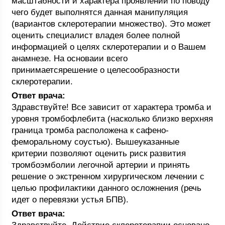
масштабности и характера проявлений по поводу
чего будет выполнятся данная манипуляция
(вариантов склеротерапии множество). Это может
оценить специалист владея более полной
информацией о целях склеротерапии и о Вашем
анамнезе. На основаии всего
принимаетсярешение о целесообразности
склеротерапии.
Ответ врача:
Здравствуйте! Все зависит от характера тромба и
уровня тромбофлебита (насколько близко верхняя
граница тромба расположена к сафено-
феморальному соустью). Вышеуказанные
критерии позволяют оценить риск развития
тромбоэмболии легочной артерии и принять
решение о экстренном хирургическом лечении с
целью профилактики данного осложнения (речь
идет о перевязки устья БПВ).
Ответ врача: