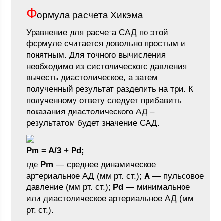
Ф
ормула расчета Хикэма
Уравнение для расчета САД по этой
формуле считается довольно простым и
понятным. Для точного вычисления
необходимо из систолического давления
вычесть диастолическое, а затем
полученный результат разделить на три. К
полученному ответу следует прибавить
показания диастолического АД –
результатом будет значение САД.
Рm = A/3 + Pd;
где
Рm
— среднее динамическое
артериальное АД (мм рт. ст.);
А
— пульсовое
давление (мм рт. ст.);
Рd
— минимальное
или диастолическое артериальное АД (мм
рт. ст.).