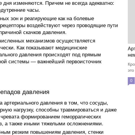
е дня изменяются. Причем не всегда адекватно:
дутренние часы.
ных зон и реагирующие как на болевые
орецепторы воздействуют через проводящие пути
 причиной скачков давления.
численных механизмов осуществляется
чески. Как показывают медицинские
Ар
ального давления происходят под прямым
не
ной системы — важнейший первоисточник
Кро
это
0
репадов давления
а артериального давления в том, что сосуды,
рную нагрузку, способны травмироваться и даже
 чревата формированием геморрагических
в, а также иными тяжелыми осложнениями.
обным резким повышениям давления, стенки