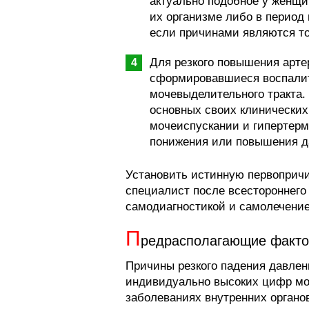
актуально подобное у женщи
их организме либо в период 
если причинами являются то
Для резкого повышения арте
сформировавшиеся воспалит
мочевыделительного тракта.
основных своих клинических
мочеиспускании и гипертер
понижения или повышения д
Установить истинную первопричи
специалист после всестороннего
самодиагностикой и самолечени
П
редрасполагающие факт
Причины резкого падения давлен
индивидуально высоких цифр мог
заболеваниях внутренних органо