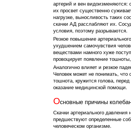
артерий и вен видоизменяются: 
их просвет существенно суживае
нагрузке, выносливость таких со
скачки АД расслабляют их. Сосу
условия, поэтому разрываются.
Резкое повышение артериальног
ухудшением самочувствия челове
веществами намного хуже поступ
провоцирует появление тошноты,
Аналогично влияет и резкое паде
Человек может не понимать, что с
тошнота, кружится голова, перед
оказание медицинской помощи.
О
сновные причины колеба
Скачки артериального давления 
предшествуют определенные собы
человеческом организме.