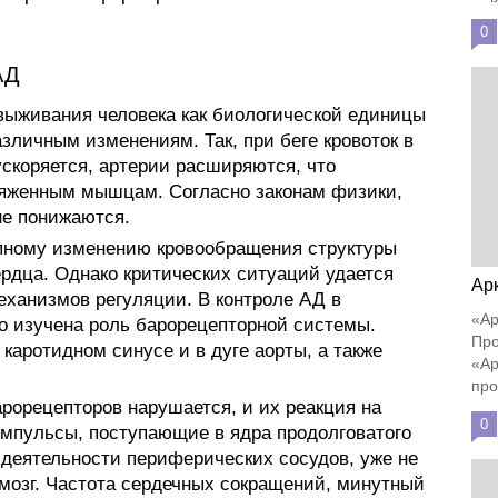
0
АД
выживания человека как биологической единицы
зличным изменениям. Так, при беге кровоток в
скоряется, артерии расширяются, что
ряженным мышцам. Согласно законам физики,
не понижаются.
пному изменению кровообращения структуры
сердца. Однако критических ситуаций удается
Ар
еханизмов регуляции. В контроле АД в
«Ар
о изучена роль барорецепторной системы.
Про
каротидном синусе и в дуге аорты, а также
«Ар
про
рорецепторов нарушается, и их реакция на
0
Импульсы, поступающие в ядра продолговатого
 деятельности периферических сосудов, уже не
мозг. Частота сердечных сокращений, минутный