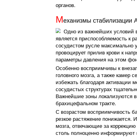
органов.
М
еханизмы стабилизации 
Одно из важнейших условий 
является приспособляемость к ра
сосудистом русле максимально у
провоцирует прилив крови к нап
параметры давления на этом фо
Особенно восприимчивы к внеза
головного мозга, а также камер 
избежать благодаря активации м
сосудистых структурах тщательн
Важнейшие зоны локализуются в 
брахицефальном тракте.
С возрастом восприимчивость ба
резкое растяжение понижается. 
мозга, отвечающие за коррекцию
столь полноценно информируют 