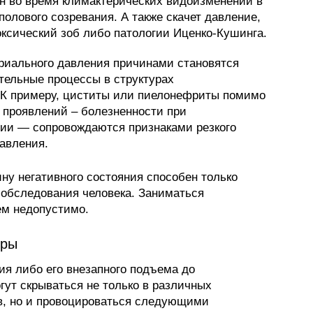
н во время климактерических видоизменений в
полового созревания. А также скачет давление,
ксический зоб либо патологии Иценко-Кушинга.
риального давления причинами становятся
ельные процессы в структурах
 К примеру, циститы или пиелонефриты помимо
 проявлений – болезненности при
мии — сопровождаются признаками резкого
авления.
ну негативного состояния способен только
 обследования человека. Заниматься
ем недопустимо.
оры
ия либо его внезапного подъема до
ут скрываться не только в различных
в, но и провоцироваться следующими