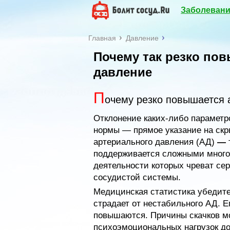
Заболевани
Главная
Давление
Почему так резко по
давление
П
очему резко повышается 
Отклонение каких-либо параметр
нормы — прямое указание на скр
артериального давления (АД)
—
поддерживается сложными мног
деятельности которых чреват се
сосудистой системы.
Медицинская статистика убедите
страдает от нестабильного АД. 
повышаются. Причины скачков мо
психоэмоциональных нагрузок д