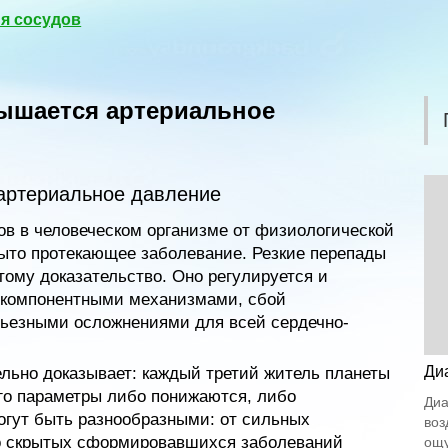
я сосудов
вышается артериальное
артериальное давление
ов в человеческом организме от физиологической
ыто протекающее заболевание. Резкие перепады
тому доказательство. Оно регулируется и
окомпонентными механизмами, сбой
рьезными осложнениями для всей сердечно-
Ди
льно доказывает: каждый третий житель планеты
Его параметры либо понижаются, либо
Диа
гут быть разнообразными: от сильных
воз
о скрытых сформировавшихся заболеваний
ощу