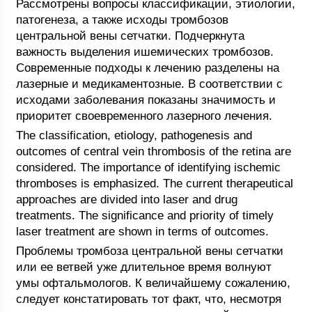
Рассмотрены вопросы классификации, этиологии,
патогенеза, а также исходы тромбозов
центральной вены сетчатки. Подчеркнута
важность выделения ишемических тромбозов.
Современные подходы к лечению разделены на
лазерные и медикаментозные. В соответствии с
исходами заболевания показаны значимость и
приоритет своевременного лазерного лечения.
The classification, etiology, pathogenesis and
outcomes of central vein thrombosis of the retina are
considered. The importance of identifying ischemic
thromboses is emphasized. The current therapeutical
approaches are divided into laser and drug
treatments. The significance and priority of timely
laser treatment are shown in terms of outcomes.
Проблемы тромбоза центральной вены сетчатки
или ее ветвей уже длительное время волнуют
умы офтальмологов. К величайшему сожалению,
следует констатировать тот факт, что, несмотря