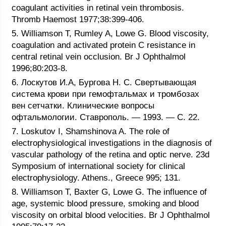
coagulant activities in retinal vein thrombosis.
Thromb Haemost 1977;38:399-406.
5. Williamson T, Rumley A, Lowe G. Blood viscosity,
coagulation and activated protein C resistance in
central retinal vein occlusion. Br J Ophthalmol
1996;80:203-8.
6. Лоскутов И.А, Бургова Н. С. Свертывающая
система крови при гемофтальмах и тромбозах
вен сетчатки. Клинические вопросы
офтальмологии. Ставрополь. — 1993. — C. 22.
7. Loskutov I, Shamshinova A. The role of
electrophysiological investigations in the diagnosis of
vascular pathology of the retina and optic nerve. 23d
Symposium of international society for clinical
electrophysiology. Athens., Greece 995; 131.
8. Williamson T, Baxter G, Lowe G. The influence of
age, systemic blood pressure, smoking and blood
viscosity on orbital blood velocities. Br J Ophthalmol