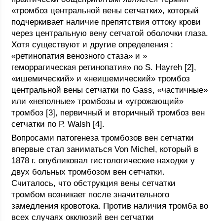
«тромбоз центральной вены сетчатки», который
подчеркивает наличие препятствия оттоку крови
через центральную вену сетчатой оболочки глаза.
Хотя существуют и другие определения :
«ретинопатия венозного стаза» и »
геморрагическая ретинопатия» по S. Hayreh [2],
«ишемический» и «неишемический» тромбоз
центральной вены сетчатки по Gass, «частичные»
или «неполные» тромбозы и «угрожающий»
тромбоз [3], первичный и вторичный тромбоз вен
сетчатки по Р. Walsh [4].
Вопросами патогенеза тромбозов вен сетчатки
впервые стал заниматься Von Michel, который в
1878 г. опубликовал гистологические находки у
двух больных тромбозом вен сетчатки.
Считалось, что обструкция вены сетчатки
тромбом возникает после значительного
замедления кровотока. Против наличия тромба во
всех случаях окклюзий вен сетчатки