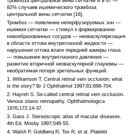
тромбоза центральной вены сетчатки и в 67 —
82% случаев ишемического тромбоза
центральной вены сетчатки [16].
Тромбоз — появление неперфузируемых зон —
ишемия сетчатки — стимул к формированию
новообразованных сосудов — неоваскуляризация
в области оттока внутриглазной жидкости —
нарушение оттока влаги передней камеры глаза
— повышение внутриглазного давления —
развитие вторичной неоваскулярной глаукомы —
необратимая потеря зрительных функций.
1. Williamson T. Central retinal vein occlusion: what
is the story? Br J Ophthalmol 1997;81:698-704.
2. Hayreh S. So-called central retinal vein occlusion.
Venous stasis retinopathy. Ophthalmologica
1976;172:14-37.
3. Gass J. Stereoscopic atlas of macular diseases.
4th Ed. Mosby 1997;546-55.
4. Walsh P, Goldberg R, Tox R, et al. Platelet