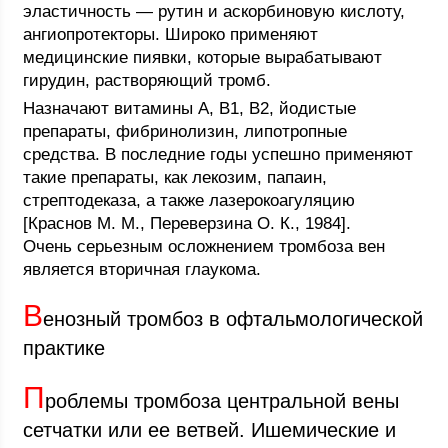
эластичность — рутин и аскорбиновую кислоту,
ангиопротекторы. Широко применяют
медицинские пиявки, которые вырабатывают
гирудин, растворяющий тромб.
Назначают витамины A, B1, В2, йодистые
препараты, фибринолизин, липотропные
средства. В последние годы успешно применяют
такие препараты, как лекозим, папаин,
стрептодеказа, а также лазерокоагуляцию
[Краснов М. М., Переверзина О. К., 1984].
Очень серьезным осложнением тромбоза вен
является вторичная глаукома.
В
енозный тромбоз в офтальмологической
практике
П
роблемы тромбоза центральной вены
сетчатки или ее ветвей. Ишемические и