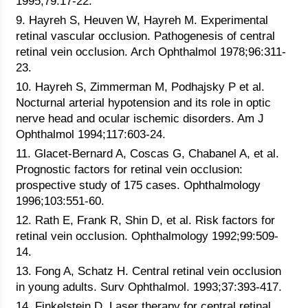
1995;79:17-22.
9. Hayreh S, Heuven W, Hayreh M. Experimental
retinal vascular occlusion. Pathogenesis of central
retinal vein occlusion. Arch Ophthalmol 1978;96:311-
23.
10. Hayreh S, Zimmerman M, Podhajsky P et al.
Nocturnal arterial hypotension and its role in optic
nerve head and ocular ischemic disorders. Am J
Ophthalmol 1994;117:603-24.
11. Glacet-Bernard A, Coscas G, Chabanel A, et al.
Prognostic factors for retinal vein occlusion:
prospective study of 175 cases. Ophthalmology
1996;103:551-60.
12. Rath E, Frank R, Shin D, et al. Risk factors for
retinal vein occlusion. Ophthalmology 1992;99:509-
14.
13. Fong A, Schatz H. Central retinal vein occlusion
in young adults. Surv Ophthalmol. 1993;37:393-417.
14. Finkelstein D. Laser therapy for central retinal