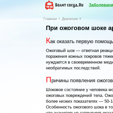
Заболевани
Главная
Давление
При ожоговом шоке а
К
ак оказать первую помощ
Ожоговый шок — ответная реакци
поражения кожных покровов тяжел
нуждается в своевременном мед
необратимых последствий.
П
ричины появления ожогов
Шоковое состояние у человека мо
ожоговых повреждений тела. Ожо
более низких показателях — 50-1
Особенность ожогового шока в то
что значительно затрудняет оказ