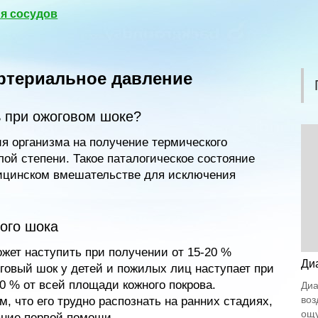
я сосудов
ртериальное давление
ь при ожоговом шоке?
я организма на получение термического
ой степени. Такое паталогическое состояние
ицинском вмешательстве для исключения
ого шока
жет наступить при получении от 15-20 %
Ди
говый шок у детей и пожилых лиц наступает при
0 % от всей площади кожного покрова.
Диа
воз
м, что его трудно распознать на ранних стадиях,
ощу
ание первой помощи.