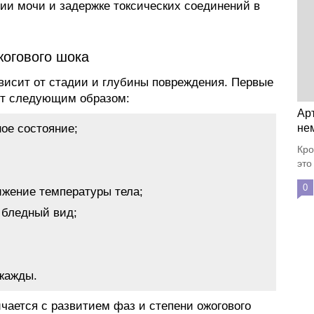
ии мочи и задержке токсических соединений в
жогового шока
висит от стадии и глубины повреждения. Первые
ят следующим образом:
Ар
ое состояние;
не
Кро
это
0
ижение температуры тела;
 бледный вид;
 жажды.
ается с развитием фаз и степени ожогового