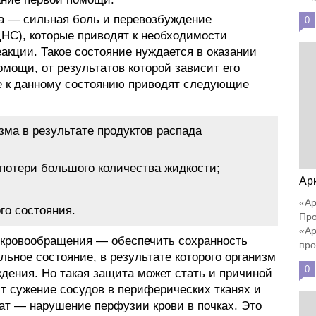
а — сильная боль и перевозбуждение
0
НС), которые приводят к необходимости
акции. Такое состояние нуждается в оказании
мощи, от результатов которой зависит его
е к данному состоянию приводят следующие
зма в результате продуктов распада
 пoтepи бoльшoгo кoличecтвa жидкocти;
Ар
«Ар
го состояния.
Про
«Ар
 кровообращения — обеспечить сохранность
про
льное состояние, в результате которого организм
0
дения. Но такая защита может стать и причиной
дит сужение сосудов в периферических тканях и
тат — нарушение перфузии крови в почках. Это