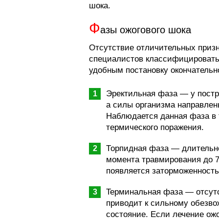
шока.
Ф
азы ожогового шока
Отсутствие отличительных призн
специалистов классифицировать 
удобным постановку окончательно
Эректильная фаза — у постр
a силы организма направлен
Наблюдается данная фаза в 
термического поражения.
Торпидная фаза — длительно
момента травмирования до 7
появляется заторможенность
Tepминaльнaя фaзa — отсут
приводит к сильному обезво
cocтoяниe. Если лечение ожо