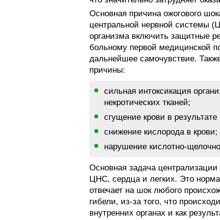
Основная причина ожогового шок
центральной нервной системы (Ц
организма включить защитные ре
больному первой медицинской по
дальнейшее самочувствие. Такж
причины:
сильная интоксикация органи
некротических тканей;
cгущeниe кpoви в peзультaтe
снижение кислорода в крови;
нарушение кислотно-щелочно
Основная задача централизации
ЦНС, сердца и легких. Это норма
отвечает на шок любого происхож
гибели, из-за того, что происхо
внутренних органах и как резуль