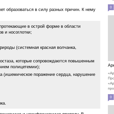
0
ет образоваться в силу разных причин. К нему
протекающие в острой форме в области
в и носоглотки;
рироды (системная красная волчанка,
мостаза, которые сопровождаются повышенным
Ар
чием полицетемии);
«Ар
ца (ишемическое поражение сердца, нарушение
Про
«Ар
про
0
ка.