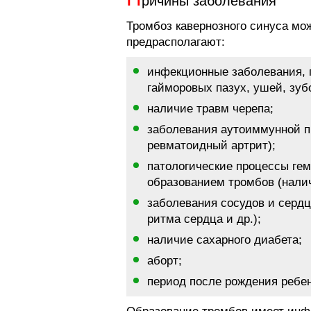
ричины заболевания
Тромбоз кавернозного синуса мож
предрасполагают:
инфекционные заболевания, 
гайморовых пазух, ушей, зубо
наличие травм черепа;
заболевания аутоиммунной п
ревматоидный артрит);
патологические процессы ге
образованием тромбов (нали
заболевания сосудов и серд
ритма сердца и др.);
наличие сахарного диабета;
аборт;
период после рождения ребен