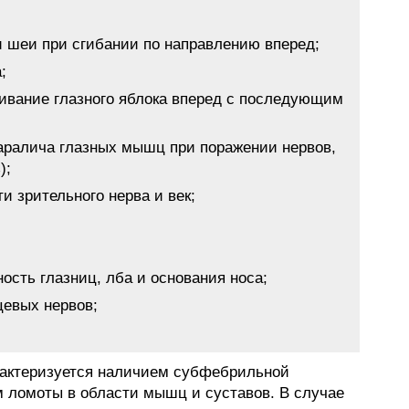
 шеи при сгибании по направлению вперед;
;
ивание глазного яблока вперед с последующим
аралича глазных мышц при поражении нервов,
);
и зрительного нерва и век;
сть глазниц, лба и основания носа;
цевых нервов;
рактеризуется наличием субфебрильной
м ломоты в области мышц и суставов. В случае