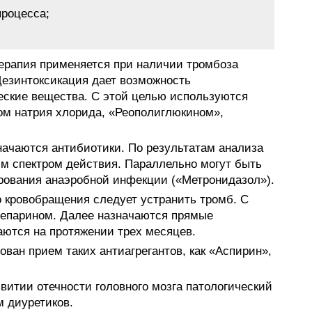
процесса;
ерапия применяется при наличии тромбоза
езинтоксикация дает возможность
еские вещества. С этой целью используются
ом натрия хлорида, «Реополиглюкином»,
значаются антибиотики. По результатам анализа
м спектром действия. Параллельно могут быть
рования анаэробной инфекции («Метронидазол»).
 кровобращения следует устранить тромб. С
гепарином. Далее назначаются прямые
аются на протяжении трех месяцев.
ван прием таких антиагрегантов, как «Аспирин»,
витии отечности головного мозга патологический
м диуретиков.