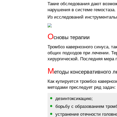
Такие обследования дают возмож
нарушения в системе гемостаза.
Из исследований инструменталь
О
сновы терапии
Тромбоз кавернозного синуса, так
общих подходов при лечении. Те
хирургической. Последняя мера 
М
етоды консервативного л
Как купируется тромбоз каверно
методами преследует ряд задач:
дезинтоксикацию;
борьбу с образованием тром
устранение отечности головно