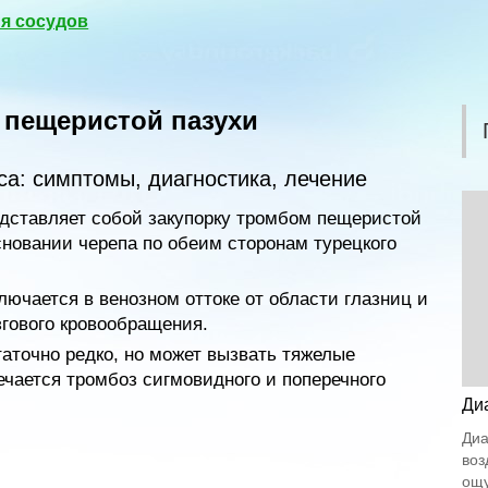
я сосудов
 пещеристой пазухи
са: симптомы, диагностика, лечение
едставляет собой закупорку тромбом пещеристой
сновании черепа по обеим сторонам турецкого
лючается в венозном оттоке от области глазниц и
згового кровообращения.
таточно редко, но может вызвать тяжелые
ечается тромбоз сигмовидного и поперечного
Ди
Диа
воз
ощу