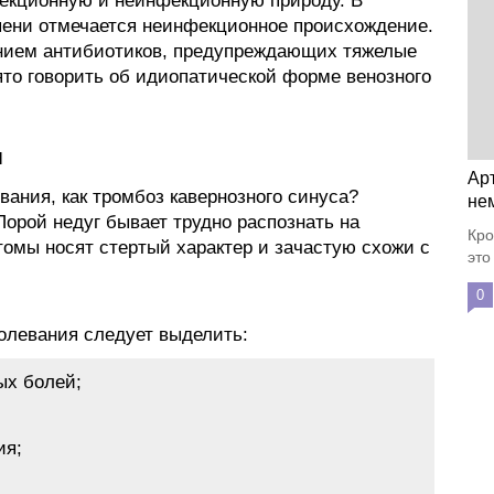
екционную и неинфекционную природу. В
пени отмечается неинфекционное происхождение.
ением антибиотиков, предупреждающих тяжелые
ято говорить об идиопатической форме венозного
я
Ар
вания, как тромбоз кавернозного синуса?
не
Порой недуг бывает трудно распознать на
Кро
томы носят стертый характер и зачастую схожи с
это
0
олевания следует выделить:
ых болей;
ия;