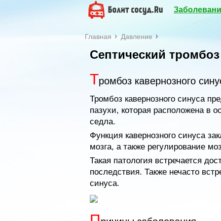
Заболевани
Главная
Давление
Септический тромбоз
Т
ромбоз кавернозного сину
Тромбоз кавернозного синуса пр
пазухи, которая расположена в о
седла.
Функция кавернозного синуса зак
мозга, а также регулирование мо
Такая патология встречается дос
последствия. Также нечасто встр
синуса.
П