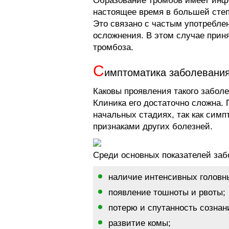
Образование тромбов имеет инф
настоящее время в большей сте
Это связано с частым употребл
осложнения. В этом случае прин
тромбоза.
С
имптоматика заболевани
Каковы проявления такого заболе
Клиника его достаточно сложна. 
начальных стадиях, так как симп
признаками других болезней.
Среди основных показателей заб
наличие интенсивных головн
появление тошноты и рвоты;
потерю и спутанность сознан
развитие комы;