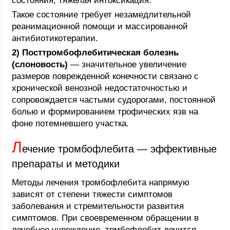
состояния, тяжелая интоксикация.
Такое состояние требует незамедлительной
реанимационной помощи и массированной
антибиотикотерапии.
2) Посттромбофлебитическая болезнь
(слоновость)
— значительное увеличение
размеров поврежденной конечности связано с
хронической венозной недостаточностью и
сопровождается частыми судорогами, постоянной
болью и формированием трофических язв на
фоне потемневшего участка.
Л
ечение тромбофлебита — эффективные
препараты и методики
Методы лечения тромбофлебита напрямую
зависят от степени тяжести симптомов
заболевания и стремительности развития
симптомов. При своевременном обращении в
лечебное учреждение, трмбофлебит лечится