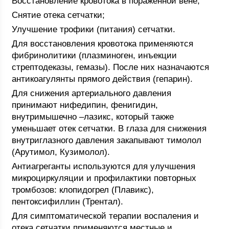
Восстановление кровотока в пораженной вене;
Снятие отека сетчатки;
Улучшение трофики (питания) сетчатки.
Для восстановления кровотока применяются
фибринолитики (плазминоген, инъекции
стрептодеказы, гемазы). После них назначаются
антикоагулянты прямого действия (гепарин).
Для снижения артериального давления
принимают нифедипин, фенигидин,
внутримышечно –лазикс, который также
уменьшает отек сетчатки. В глаза для снижения
внутриглазного давления закапывают тимолол
(Арутимол, Кузимолол).
Антиагреганты используются для улучшения
микроциркуляции и профилактики повторных
тромбозов: клопидогрел (Плавикс),
пентоксифиллин (Трентал).
Для симптоматической терапии воспаления и
отека сетчатки применяются местные и