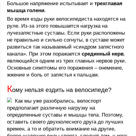
Большое напряжение испытывает и
трехглавая
мышца голени
.
Во время езды руки велосипедиста находятся на
руле. Из-за этого повышается нагрузка на
лучезапястные суставы. Если руки расположены
не правильно и сильно согнуты, в суставе может
развиться так называемый «синдром запястного
канала». При этом поражается
срединный нерв
,
являющийся одним из трех главных нервов руки.
Основные симптомы его поражения – онемение,
жжение и боль от запястья к пальцам.
К
ому нельзя ездить на велосипеде?
Как мы уже разобрались, велоспорт
предполагает различную нагрузку на
определенные суставы и мышцы тела. Поэтому,
оставить своего двухколесного друга до лучших
времен, а то и обратить внимание на другие,
более щадящие виды спорта, следует тем, у кого: