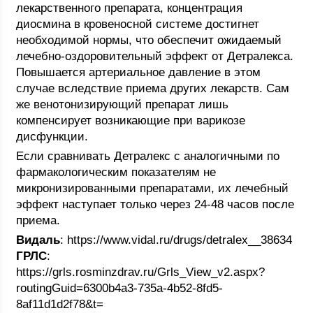
лекарственного препарата, концентрация
диосмина в кровеносной системе достигнет
необходимой нормы, что обеспечит ожидаемый
лечебно-оздоровительный эффект от Детралекса.
Повышается артериальное давление в этом
случае вследствие приема других лекарств. Сам
же венотонизирующий препарат лишь
компенсирует возникающие при варикозе
дисфункции.
Если сравнивать Детралекс с аналогичными по
фармакологическим показателям не
микронизированными препаратами, их лечебный
эффект наступает только через 24-48 часов после
приема.
Видаль
: https://www.vidal.ru/drugs/detralex__38634
ГРЛС
:
https://grls.rosminzdrav.ru/Grls_View_v2.aspx?
routingGuid=6300b4a3-735a-4b52-8fd5-
8af11d1d2f78&t=