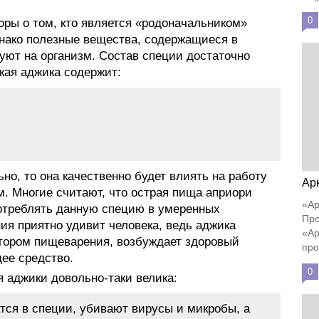
0
оры о том, кто является «родоначальником»
днако полезные вещества, содержащиеся в
уют на организм. Состав специи достаточно
ская аджика содержит:
но, то она качественно будет влиять на работу
Ар
м. Многие считают, что острая пища априори
«Ар
отреблять данную специю в умеренных
Про
ия приятно удивит человека, ведь аджика
«Ар
тором пищеварения, возбуждает здоровый
про
щее средство.
0
я аджики довольно-таки велика:
тся в специи, убивают вирусы и микробы, а