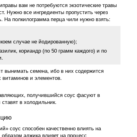
риправы вам не потребуются экзотические травы
ст. Нужно все ингредиенты пропустить через
ь. На полкилограмма перца чили нужно взять:
в коем случае не йодированную);
зилик, кориандр (по 50 грамм каждого) и по
и.
ит вынимать семена, ибо в них содержится
х витаминов и элементов.
тавляющих, получившийся соус фасуют в
 ставят в холодильник.
нцию
ий» соус способен качественно влиять на
 образом аджика влияет на процесс