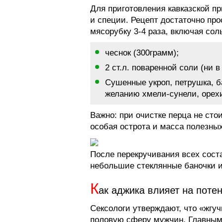
Для приготовления кавказской п
и специи. Рецепт достаточно про
мясорубку 3-4 раза, включая сол
чеснок (300грамм);
2 ст.л. поваренной соли (ни 
Сушенные укроп, петрушка, ба
желанию хмели-сунели, орех
Важно: при очистке перца не сто
особая острота и масса полезны
После перекручивания всех сос
небольшие стеклянные баночки и
К
ак аджика влияет на поте
Сексологи утверждают, что «жгуч
половую сферу мужчин. Главным