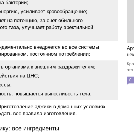
на бактерии;
энергию, усиливает кровообращение;
ет на потенцию, за счет обильного
ого таза, улучшает работу эректильной
ундаментально внедряется во все системы
Ар
озированном, постоянном потреблении:
не
Кро
ь организма к внешним раздражителям;
это
действия на ЦНС;
0
ессы;
ность, повышается выносливость тела.
Приготовление аджики в домашних условиях
дать все правила изготовления.
ику: все ингредиенты