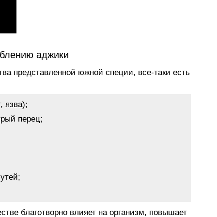
еблению аджики
тва представленной южной специи, все-таки есть
, язва);
трый перец;
утей;
стве благотворно влияет на организм, повышает