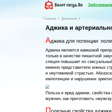
Заболевани
Главная
Давление
Аджика и артериальн
А
джика для потенции: поле
Аджика является кавказкой прип
только в качестве пикантной заку
специя повышает их сексуальный 
именно представители южных ст
и неутомимой страстью. Абхазск
импотенции и нарушении эректи
Польза и вред аджики, свойства
мужчин, как приготовить «мужску
П
олезные свойства аджики