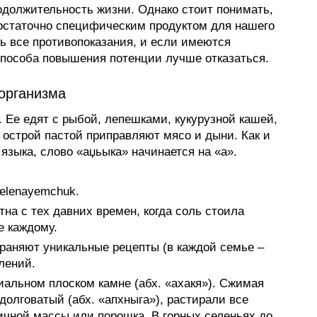
одолжительность жизни. Однако стоит понимать,
достаточно специфическим продуктом для нашего
ь все противопоказания, и если имеются
 способа повышения потенции лучше отказаться.
 организма
. Ее едят с рыбой, лепешками, кукурузной кашей,
острой пастой приправляют мясо и дыни. Как и
языка, слово «аџьыка» начинается на «а».
yelenayemchuk.
тна с тех давних времен, когда соль стоила
е каждому.
раняют уникальные рецепты (в каждой семье –
лений.
иальном плоском камне (абх. «ахакя»). Сжимая
долговатый (абх. «апхныга»), растирали все
ичной массы или порошка. В горных селеньях до