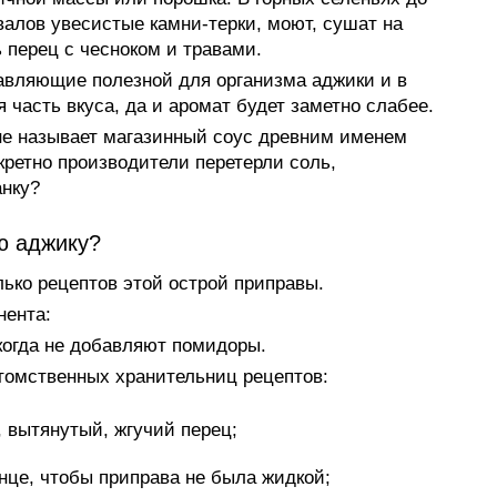
валов увесистые камни-терки, моют, сушат на
 перец с чесноком и травами.
авляющие полезной для организма аджики и в
 часть вкуса, да и аромат будет заметно слабее.
не называет магазинный соус древним именем
нкретно производители перетерли соль,
нку?
ю аджику?
ько рецептов этой острой приправы.
нента:
когда не добавляют помидоры.
томственных хранительниц рецептов:
 вытянутый, жгучий перец;
нце, чтобы приправа не была жидкой;