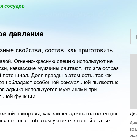
я сосудов
ое давление
зные свойства, состав, как приготовить
равой. Огненно-красную специю используют не
ски, кавказские мужчины считают, что эта острая
потенциал. Доля правды в этом есть, так как
ран обладают особенной сексуальной пылкостью
ая аджика используется мужчинами при
льной функции.
 южной приправы, как влияет аджика на потенцию
Ди
ю» специю – об этом узнаете в нашей статье.
Диа
воз
ощу