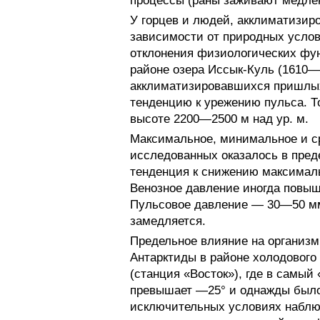
процессы (раны заживают медлен
У горцев и людей, акклиматизир
зависимости от природных услов
отклонения физиологических фу
районе озера Иссык-Куль (1610—
акклиматизировавшихся пришлых
тенденцию к урежению пульса. То
высоте 2200—2500 м над ур. м.
Максимальное, минимальное и с
исследованных оказалось в пред
тенденция к снижению максималь
Венозное давление иногда повыш
Пульсовое давление — 30—50 мм
замедляется.
Предельное влияние на организм
Антарктиды в районе холодового
(станция «Восток»), где в самый
превышает —25° и однажды было 
исключительных условиях наблюд