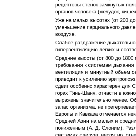
рецепторы стенок замкнутых пол
органов человека (желудок, кише
Уже на малых высотах (от 200 до
уменьшение парциального давле
воздухе.
Слабое раздражение дыхательно
гипервентиляцию легких и соот
Средние высоты (от 800 до 1800
требования к системам дыхания 
вентиляция и минутный объем се
приводит к усилению эритропоэз
сдвиг особенно характерен для С
горах Тянь-Шаня, отчасти в южн
выражены значительно менее. О
запас организма, не претерпевае
Европы и Кавказа отмечается не
Средней Азии на малых и средни
пониженным (А. Д. Слоним). Раз
системах следует, вероятно, отн