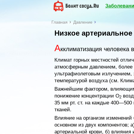
Заболевани
Главная
Давление
Низкое артериальное
А
кклиматизация человека в
Климат горных местностей отлич
атмосферным давлением, более 
ультрафиолетовым излучением, з
температурой воздуха (см. Клима
Важнейшим фактором, влияющим 
понижение концентрации O
возд
2
35 мм рт. ст. на каждые 400—500
тканей.
Влияние на организм изменений 
основном из двух компонентов; 
артериальной крови, б) влияния