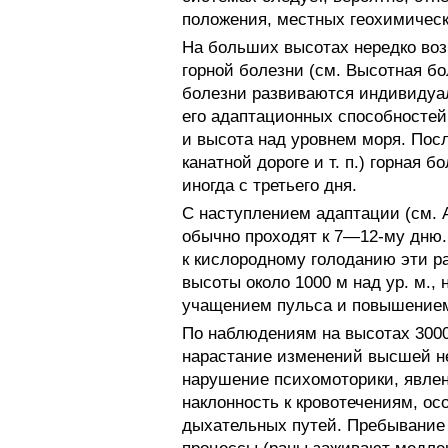
положения, местных геохимическ
На больших высотах нередко воз
горной болезни (см. Высотная бо
болезни развиваются индивидуал
его адаптационных способностей
и высота над уровнем моря. Пос
канатной дороге и т. п.) горная 
иногда с третьего дня.
С наступлением адаптации (см. 
обычно проходят к 7—12-му дню
к кислородному голоданию эти ра
высоты около 1000 м над ур. м.
учащением пульса и повышением
По наблюдениям на высотах 3000
нарастание изменений высшей не
нарушение психомоторики, явлени
наклонность к кровотечениям, ос
дыхательных путей. Пребывание 