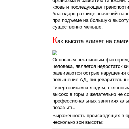
организма и развитию гипоксии.
кровь и последующая транспорти
благодаря разнице значений парц
при подъеме на большую высоту 
существенно меньше.
К
ак высота влияет на само
Основным негативным фактором,
человека, является недостаток к
развиваются острые нарушения с
повышение АД, пищеварительные 
Гипертоникам и людям, склонным
высоко в горы и желательно не 
профессиональных занятиях аль
позабыть.
Выраженность происходящих в о
несколько зон высоты: