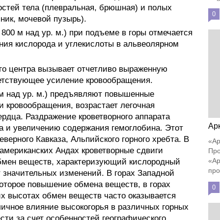
остей тела (плевральная, брюшная) и полых
0
чник, мочевой пузырь).
 800 м над ур. м.) при подъеме в горы отмечается
ния кислорода и углекислоты в альвеолярном
го центра вызывает отчетливо выраженную
ветствующее усиление кровообращения.
 м над ур. м.) предъявляют повышенные
и кровообращения, возрастает легочная
рдца. Раздражение кроветворного аппарата
Ар
а и увеличению содержания гемоглобина. Этот
еверного Кавказа, Альпийского горного хребта. В
«Ар
оамериканских Андах кроветворные сдвиги
Про
«Ар
бмен веществ, характеризующий кислородный
про
т значительных изменений. В горах Западной
которое повышение обмена веществ, в горах
0
х высотах обмен веществ часто оказывается
личное влияние высокогорья в различных горных
ести за счет особенностей географического