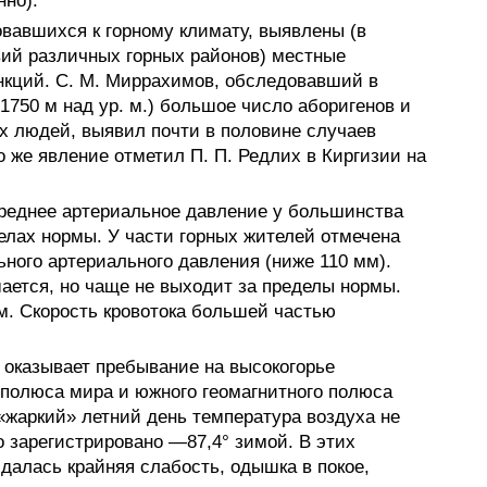
но).
овавшихся к горному климату, выявлены (в
ий различных горных районов) местные
нкций. С. М. Миррахимов, обследовавший в
1750 м над ур. м.) большое число аборигенов и
 людей, выявил почти в половине случаев
 же явление отметил П. П. Редлих в Киргизии на
реднее артериальное давление у большинства
елах нормы. У части горных жителей отмечена
ного артериального давления (ниже 110 мм).
ается, но чаще не выходит за пределы нормы.
. Скорость кровотока большей частью
 оказывает пребывание на высокогорье
 полюса мира и южного геомагнитного полюса
 «жаркий» летний день температура воздуха не
зарегистрировано —87,4° зимой. В этих
алась крайняя слабость, одышка в покое,