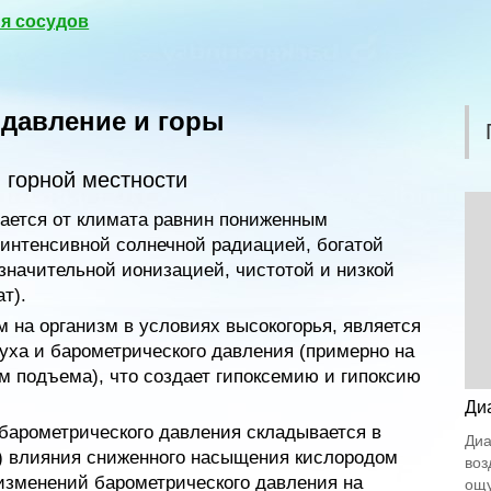
я сосудов
 давление и горы
 горной местности
ается от климата равнин пониженным
интенсивной солнечной радиацией, богатой
начительной ионизацией, чистотой и низкой
т).
на организм в условиях высокогорья, является
уха и барометрического давления (примерно на
 м подъема), что создает гипоксемию и гипоксию
Ди
барометрического давления складывается в
Диа
а) влияния сниженного насыщения кислородом
воз
 изменений барометрического давления на
ощу