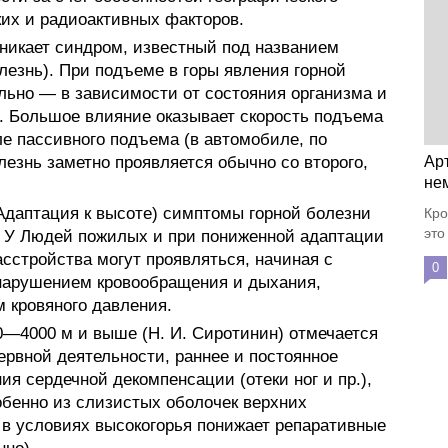
их и радиоактивных факторов.
никает синдром, известный под названием
лезнь). При подъеме в горы явления горной
ьно — в зависимости от состояния организма и
. Большое влияние оказывает скорость подъема
ле пассивного подъема (в автомобиле, по
болезнь заметно проявляется обычно со второго,
Ар
не
Адаптация к высоте) симптомы горной болезни
Кро
это
. У Людей пожилых и при пониженной адаптации
сстройства могут проявляться, начиная с
0
, нарушением кровообращения и дыхания,
 кровяного давления.
—4000 м и выше (Н. И. Сиротинин) отмечается
рвной деятельности, раннее и постоянное
я сердечной декомпенсации (отеки ног и пр.),
обенно из слизистых оболочек верхних
в условиях высокогорья понижает репаративные