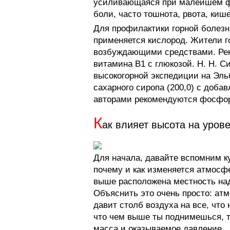
усиливающаяся при малейшем фи
боли, часто тошнота, рвота, киш
Для профилактики горной болез
применяется кислород. Жители 
возбуждающими средствами. Рек
витамина B1 с глюкозой. Н. Н. 
высокогорной экспедиции на Эль
сахарного сиропа (200,0) с доба
авторами рекомендуются фосфор
К
ак влияет высота на уров
Для начала, давайте вспомним к
почему и как изменяется атмосф
выше расположена местность над
Объяснить это очень просто: атм
давит столб воздуха на все, что
что чем выше ты поднимешься, т
масса и оказываемое давление.