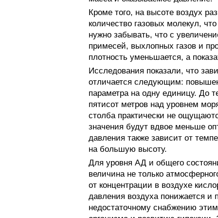
Кроме того, на высоте воздух ра
количество газовых молекул, что
нужно забывать, что с увеличен
примесей, выхлопных газов и про
плотность уменьшается, а показ
Исследования показали, что зав
отличается следующим: повышен
параметра на одну единицу. До т
пятисот метров над уровнем мор
столба практически не ощущаются
значения будут вдвое меньше о
давления также зависит от темп
на большую высоту.
Для уровня АД и общего состоян
величина не только атмосферного
от концентрации в воздухе кисл
давления воздуха понижается и 
недостаточному снабжению этим