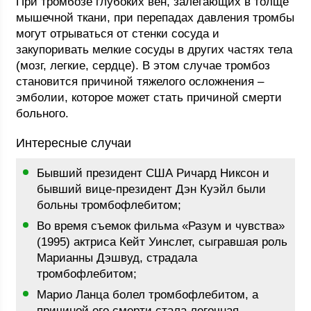
При тромбозе глубоких вен, залегающих в толще
мышечной ткани, при перепадах давления тромбы
могут отрываться от стенки сосуда и
закупоривать мелкие сосуды в других частях тела
(мозг, легкие, сердце). В этом случае тромбоз
становится причиной тяжелого осложнения –
эмболии, которое может стать причиной смерти
больного.
Интересные случаи
Бывший президент США Ричард Никсон и
бывший вице-президент Дэн Куэйл были
больны тромбофлебитом;
Во время съемок фильма «Разум и чувства»
(1995) актриса Кейт Уинслет, сыгравшая роль
Марианны Дэшвуд, страдала
тромбофлебитом;
Марио Ланца болел тромбофлебитом, а
причиной его смерти стала легочная