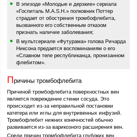
В эпизоде «Молодые и дерзкие» сериала
«Госпиталь M.A.S.H.» полковник Поттер
страдает от обострения тромбофлебита,
вызванного его собственным отказом
признать наличие заболевания;
В мультсериале «Футурама» голова Ричарда
Никсона предается воспоминаниям о его
«Славном теле республиканца, пронизанном
флебитом».
П
ричины тромбофлебита
Причиной тромбофлебита поверхностных вен
является повреждение стенки сосуда. Это
происходит из-за неправильной постановки
катетера или иглы для внутривенных инфузий.
Тромбофлебит нижних конечностей обычно
развивается из-за варикозного расширения вен.
Среди причин тромбофлебита глубоких вен