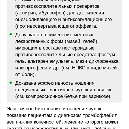
противовоспалите льных препаратов
(аспирин, ибупрофен) для достижения
обезболивающего и антикоагуляционн ого
(противосвертыва ющего) эффекта.
Допускается применение местных
лекарственных форм (мазей, гелей),
имеющих в составе нестероидные
противовоспалите льные средства: фастум
гель, вльтарен эмульгель, мази диклофенака
или ортофена и др. (см. НПВС в виде мазей
от боли).
Доказана эффективность ношения
специальных эластичных чулок и повязок
(см. компрессионное белье при варикозе).
Эластичное бинтование и ношение чулок
показано пациентам с диагнозом тромбофлебит
вен нижних конечностей, лечение которого может
оказаться неэффективным или иметь побочные